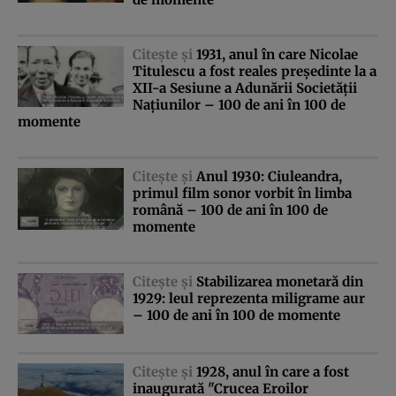
Citeşte şi
1931, anul în care Nicolae
Titulescu a fost reales preşedinte la a
XII-a Sesiune a Adunării Societăţii
Naţiunilor – 100 de ani în 100 de
momente
Citeşte şi
Anul 1930: Ciuleandra,
primul film sonor vorbit în limba
română – 100 de ani în 100 de
momente
Citeşte şi
Stabilizarea monetară din
1929: leul reprezenta miligrame aur
– 100 de ani în 100 de momente
Citeşte şi
1928, anul în care a fost
inaugurată "Crucea Eroilor