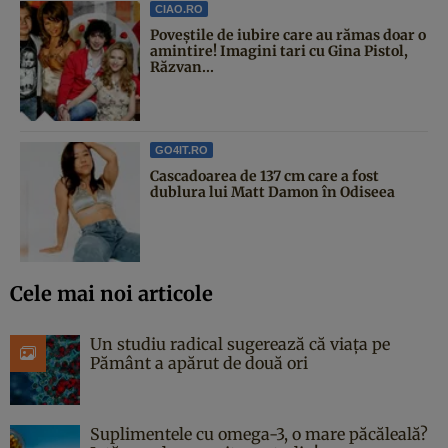
CIAO.RO
Poveştile de iubire care au rămas doar o
amintire! Imagini tari cu Gina Pistol,
Răzvan...
GO4IT.RO
Cascadoarea de 137 cm care a fost
dublura lui Matt Damon în Odiseea
Cele mai noi articole
Un studiu radical sugerează că viața pe
Pământ a apărut de două ori
Suplimentele cu omega-3, o mare păcăleală?