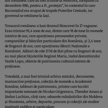
aur românesc care au fost trimise la Moscova, începând cu
decembrie 1916, pentru a fi „protejat”, în contextul în care
Bucureştiul era ocupat de trupele Puterilor Centrale, iar
guvernul se retrăsese la Iaşi.
Tezaurul românesc a luat drumul Moscovei în 17 vagoane.
Erau trimise 93,4 tone de aur, dintre care 91 de tone în monede
istorice de aur, care aparţineau persoanelor private,
companiilor şi băncilor particulare din România, şi 2,4 tone
de lingouri de aur, care aparţineau Băncii Naţionale a
României. Alături de cele 1738 de lăzi pline cu lingouri de aur,
au mai plecat bijuteriile Reginei Maria, inelul domnitorului
Vasile Lupu, obiecte de patrimoniu cultural extrem de
preţioase.
Totodată, a mai fost trimisă arhiva statului, documente,
manuscrise preţioase, colecţia de monede a Academiei
Române, tablouri de patrimoniu, printre care lucrări
importante semnate de Nicolae Grigorescu, Theodor Aman şi
Ştefan Luchian, cărţi rare, odoarele mănăstirilor din Moldova
şi Muntenia, arhive, depozite, precum şi colecţii ale multor
instituţii publice şi particulare.