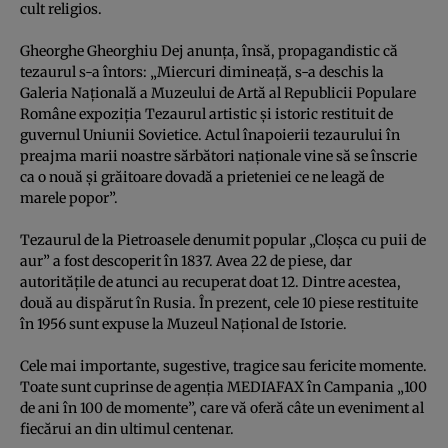
cult religios.
Gheorghe Gheorghiu Dej anunţa, însă, propagandistic că
tezaurul s-a întors: „Miercuri dimineaţă, s-a deschis la
Galeria Naţională a Muzeului de Artă al Republicii Populare
Române expoziţia Tezaurul artistic şi istoric restituit de
guvernul Uniunii Sovietice. Actul înapoierii tezaurului în
preajma marii noastre sărbători naţionale vine să se înscrie
ca o nouă şi grăitoare dovadă a prieteniei ce ne leagă de
marele popor”.
Tezaurul de la Pietroasele denumit popular „Cloşca cu puii de
aur” a fost descoperit în 1837. Avea 22 de piese, dar
autorităţile de atunci au recuperat doat 12. Dintre acestea,
două au dispărut în Rusia. În prezent, cele 10 piese restituite
în 1956 sunt expuse la Muzeul Naţional de Istorie.
Cele mai importante, sugestive, tragice sau fericite momente.
Toate sunt cuprinse de agenţia MEDIAFAX în Campania „100
de ani în 100 de momente”, care vă oferă câte un eveniment al
fiecărui an din ultimul centenar.