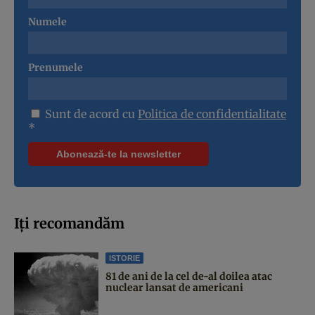
Numele
Prenumele
Sunt de acord cu
Politica de confidentialitate
*
Iți recomandăm
ISTORIE
81 de ani de la cel de-al doilea atac
nuclear lansat de americani