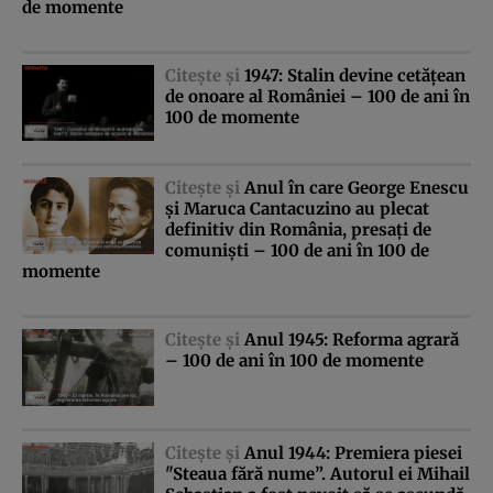
de momente
Citeşte şi
1947: Stalin devine cetăţean
de onoare al României – 100 de ani în
100 de momente
Citeşte şi
Anul în care George Enescu
şi Maruca Cantacuzino au plecat
definitiv din România, presaţi de
comunişti – 100 de ani în 100 de
momente
Citeşte şi
Anul 1945: Reforma agrară
– 100 de ani în 100 de momente
Citeşte şi
Anul 1944: Premiera piesei
"Steaua fără nume”. Autorul ei Mihail