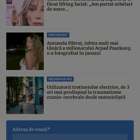
făcut lifting facial: „Am purtat ochelari
de soare...
PROSPORT
Antonela Pătruț, iubita mult mai
tânără a milionarului Arpad Paszkany,
s-a fotografiat în jacuzzi
MEDIAFAX.RO
Utilizatorii trotinetelor electrice, de 3
ori mai predispuși la traumatisme
cranio-cerebrale decât motocicliștii
Adresa de email*