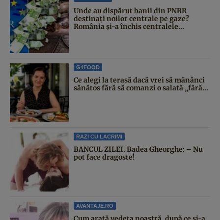
Unde au dispărut banii din PNRR
destinați noilor centrale pe gaze?
România și-a închis centralele...
G4FOOD
Ce alegi la terasă dacă vrei să mănânci
sănătos fără să comanzi o salată „fără...
RAZI CU LACRIMI
BANCUL ZILEI. Badea Gheorghe: – Nu
pot face dragoste!
AVANTAJE.RO
Cum arată vedeta noastră, după ce și-a