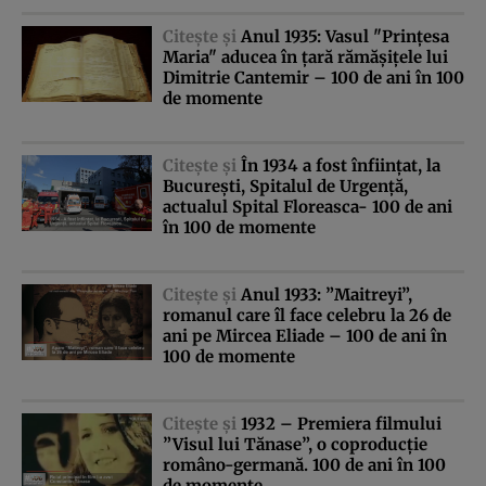
Citeşte şi
Anul 1935: Vasul "Prinţesa
Maria" aducea în ţară rămăşiţele lui
Dimitrie Cantemir – 100 de ani în 100
de momente
Citeşte şi
În 1934 a fost înfiinţat, la
Bucureşti, Spitalul de Urgenţă,
actualul Spital Floreasca- 100 de ani
în 100 de momente
Citeşte şi
Anul 1933: ”Maitreyi”,
romanul care îl face celebru la 26 de
ani pe Mircea Eliade – 100 de ani în
100 de momente
Citeşte şi
1932 – Premiera filmului
”Visul lui Tănase”, o coproducţie
româno-germană. 100 de ani în 100
de momente