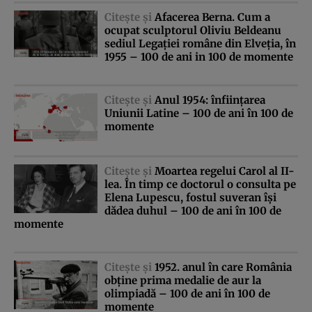
Citeşte şi
Afacerea Berna. Cum a
ocupat sculptorul Oliviu Beldeanu
sediul Legaţiei române din Elveţia, în
1955 – 100 de ani in 100 de momente
Citeşte şi
Anul 1954: înfiinţarea
Uniunii Latine – 100 de ani în 100 de
momente
Citeşte şi
Moartea regelui Carol al II-
lea. În timp ce doctorul o consulta pe
Elena Lupescu, fostul suveran îşi
dădea duhul – 100 de ani în 100 de
momente
Citeşte şi
1952. anul în care România
obţine prima medalie de aur la
olimpiadă – 100 de ani în 100 de
momente