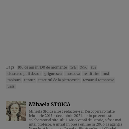
Tags:
100 de ani în 100 de momente
1917
1956
aur
closca cu puii de aur
grigorescu
moscova
restituire
rusi
tablouri
tezaur
tezaurul de la pietroasele
tezaurul romanesc
urss
Mihaela STOICA
Mihaela Stoica a fost redactor-șef Descopera.ro între
februarie 2015 - decembrie 2021, iar în prezent este
colaborator al site-ului. Absolventă de Istorie, a fost mai
întâi profesor. A intrat în presa online în 2006, la agenţia
NewsIn. A lucrat apoi în redacţiile Adevărul şi Gândul, ...