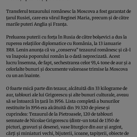
Transferul tezaurului românesc la Moscova a fost garantat de
ţarul Rusiei, care era vărul Reginei Maria, precum şi de către
marile puteri Anglia şi Franţa.
Preluarea puterii cu forţa în Rusia de către bolşevici a dus la
ruperea relaţiilor diplomatice cu România, la 13 ianuarie
1918. Lenin anunţa că va „conserva” tezaurul românesc şi că-l
va înapoia poporului român la o dată neprecizată. Acest
lucru însemna, de fapt, sechestrarea celor 93,4 tone de aur şi a
celorlalte bunuri şi documente valoroase trimise la Moscova
cu un an înainte.
O foarte mică parte din tezaur, alcătuită din 33 kilograme de
aur, tablouri ale lui Grigorescu şi alte bunuri culturale, aveau
să se întoarcă în ţară în 1956. Lista completă a bunurilor
restituite în 1956 era alcătuită din 39.320 de piese şi
cuprindea: Tezaurul de la Pietroasele, 120 de tablouri
semnate de Nicolae Grigorescu (dintr-un total de 1350 de
picturi, gravuri şi desene), vase liturgice din aur şi argint,
cărţi şi miniaturi vechi, bijuterii, icoane, tapiţerii, obiecte de