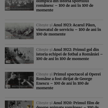
olimpică din istoria sportului
românesc – 100 de ani în 100 de
momente
Citeşte şi
Anul 1923: Acarul Păun,
vinovatul de serviciu – 100 de ani în
100 de momente
Citeşte şi
Anul 1922: Primul gol din
istoria echipei de fotbal a României –
100 de ani în 100 de momente
Citeşte şi
Primul spectacol al Operei
Române a fost dirijat de George
Enescu – 100 de ani în 100 de
momente
Citeşte şi
Anul 1920: Primul film de
desene animate românesc – 100 de