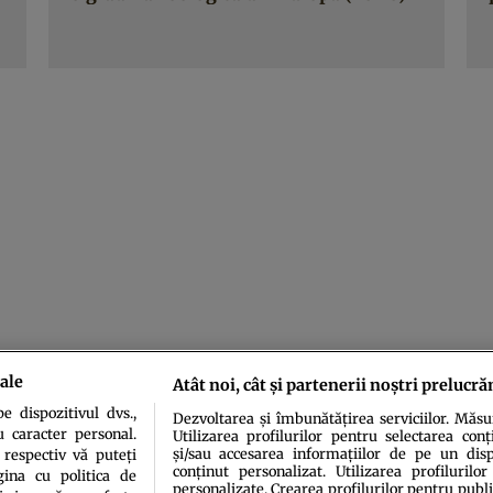
ale
Atât noi, cât și partenerii noștri prelucră
 dispozitivul dvs.,
Dezvoltarea și îmbunătățirea serviciilor. Măs
u caracter personal.
Utilizarea profilurilor pentru selectarea conț
și/sau accesarea informațiilor de pe un dispo
 respectiv vă puteți
conținut personalizat. Utilizarea profilurilor
ina cu politica de
personalizate. Crearea profilurilor pentru publ