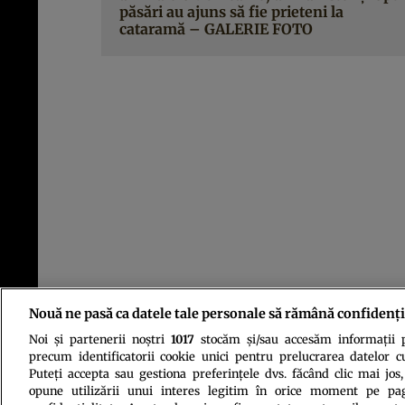
păsări au ajuns să fie prieteni la
cataramă – GALERIE FOTO
Nouă ne pasă ca datele tale personale să rămână confidenți
Noi și partenerii noștri
1017
stocăm și/sau accesăm informații pe
precum identificatorii cookie unici pentru prelucrarea datelor c
Puteți accepta sau gestiona preferințele dvs. făcând clic mai jos,
opune utilizării unui interes legitim în orice moment pe pag