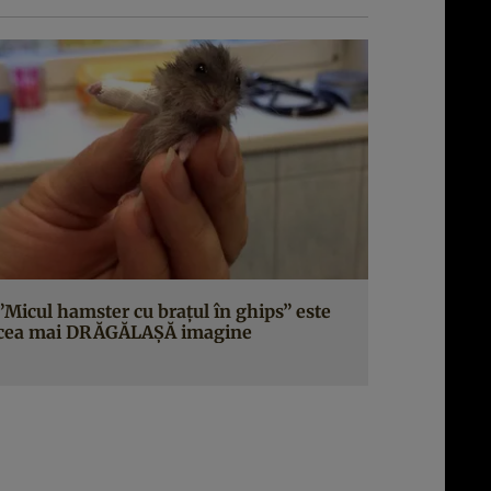
”Micul hamster cu braţul în ghips” este
cea mai DRĂGĂLAŞĂ imagine