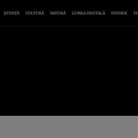
ȘTIINȚĂ
CULTURĂ
NATURĂ
LUMEA DIGITALĂ
ISTORIE
V