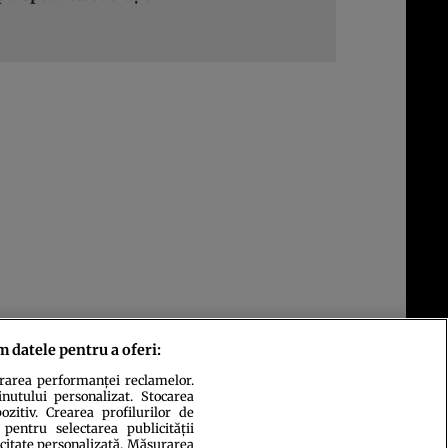
m datele pentru a oferi:
urarea performanței reclamelor.
inutului personalizat. Stocarea
zitiv. Crearea profilurilor de
 pentru selectarea publicității
icitate personalizată. Măsurarea