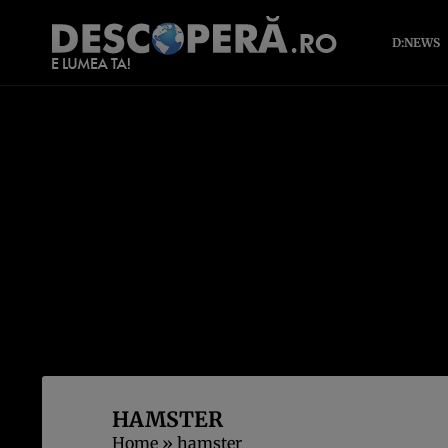
D:NEWS
HAMSTER
Home
»
hamster