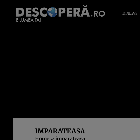
D:NEWS
IMPARATEASA
Home
»
imparateasa