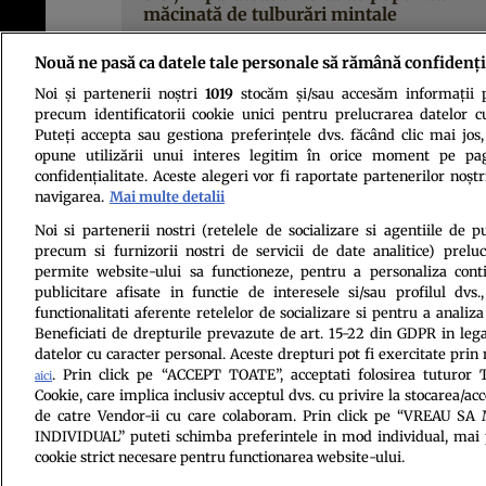
măcinată de tulburări mintale
Nouă ne pasă ca datele tale personale să rămână confidenți
Noi și partenerii noștri
1019
stocăm și/sau accesăm informații pe
precum identificatorii cookie unici pentru prelucrarea datelor c
Puteți accepta sau gestiona preferințele dvs. făcând clic mai jos,
opune utilizării unui interes legitim în orice moment pe pag
confidențialitate. Aceste alegeri vor fi raportate partenerilor noștr
navigarea.
Mai multe detalii
Politica de conf
Noi si partenerii nostri (retelele de socializare si agentiile de p
precum si furnizorii nostri de servicii de date analitice) prel
permite website-ului sa functioneze, pentru a personaliza conti
publicitare afisate in functie de interesele si/sau profilul dvs
functionalitati aferente retelelor de socializare si pentru a analiza
Beneficiati de drepturile prevazute de art. 15-22 din GDPR in leg
datelor cu caracter personal. Aceste drepturi pot fi exercitate prin
. Prin click pe “ACCEPT TOATE”, acceptati folosirea tuturor T
aici
Cookie, care implica inclusiv acceptul dvs. cu privire la stocarea/ac
Citarea se poate face în limita a 250 de semne. Nici o instituţie 
de catre Vendor-ii cu care colaboram. Prin click pe “VREAU S
INDIVIDUAL” puteti schimba preferintele in mod individual, mai 
cookie strict necesare pentru functionarea website-ului.