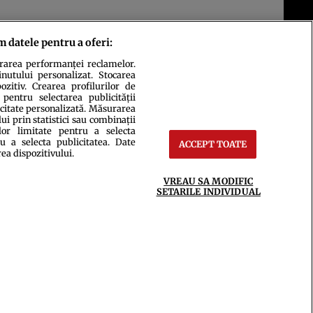
m datele pentru a oferi:
urarea performanței reclamelor.
inutului personalizat. Stocarea
zitiv. Crearea profilurilor de
 pentru selectarea publicității
icitate personalizată. Măsurarea
i prin statistici sau combinații
lor limitate pentru a selecta
u a selecta publicitatea. Date
ACCEPT TOATE
ct
Setări Cookies
rea dispozitivului.
VREAU SA MODIFIC
SETARILE INDIVIDUAL
ce integral scrierile publicistice purtătoare de Drepturi de Autor.