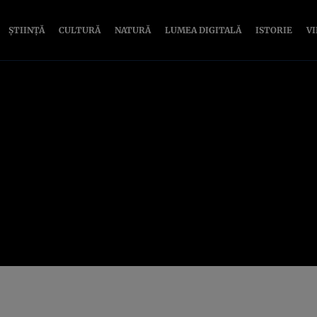
ȘTIINȚĂ
CULTURĂ
NATURĂ
LUMEA DIGITALĂ
ISTORIE
V