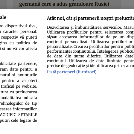
germană care a adus grandoare Rusiei
ale
Atât noi, cât și partenerii noștri prelucră
 dispozitivul dvs.,
Dezvoltarea și îmbunătățirea serviciilor. Măs
u caracter personal.
Utilizarea profilurilor pentru selectarea conț
și/sau accesarea informațiilor de pe un dispo
 respectiv vă puteți
conținut personalizat. Utilizarea profilurilor
ina cu politica de
personalizate. Crearea profilurilor pentru publ
i și nu vă vor afecta
performanței conținutului. Înțelegerea publiculu
de date din surse diferite. Utilizarea date
conținutul. Utilizarea de date limitate pentr
idenţialitate
Politica de cookies
Termeni şi condiţii
Echipa redacțională
Conta
ublicitate partenere,
precise de geolocație și identificarea prin scana
ucram date pentru a
Listă parteneri (furnizori)
nutul si anunturile
., pentru a va oferi
 traficul pe website.
atura cu prelucrarea
 modalitatea indicata
ehnologiilor de tip
cesarea informatiilor
sau persoană (site-uri, instituţii mass-media, firme de monitorizare) nu poate reprodu
A MODIFIC SETARILE
putin cele legate de
Decizia ONJN nr. 1598/16.09.2021. Jocurile de noroc sunt interzise minorilor.