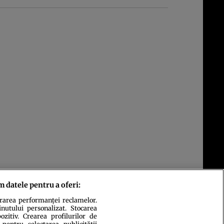
m datele pentru a oferi:
urarea performanței reclamelor.
inutului personalizat. Stocarea
zitiv. Crearea profilurilor de
 pentru selectarea publicității