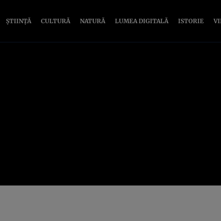
ȘTIINȚĂ
CULTURĂ
NATURĂ
LUMEA DIGITALĂ
ISTORIE
V