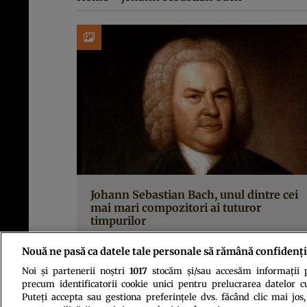
Johann Sebastian Bach, unul dintre cei
mai mari compozitori ai tuturor
timpurilor
Nouă ne pasă ca datele tale personale să rămână confidenți
Noi și partenerii noștri
1017
stocăm și/sau accesăm informații pe
precum identificatorii cookie unici pentru prelucrarea datelor c
Puteți accepta sau gestiona preferințele dvs. făcând clic mai jos,