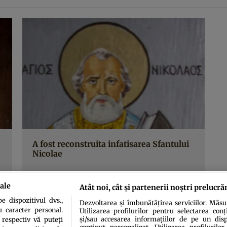
A fost reconstruita infatisarea Sfantului
Nicolae
ale
Atât noi, cât și partenerii noștri prelucră
 dispozitivul dvs.,
Dezvoltarea și îmbunătățirea serviciilor. Măs
u caracter personal.
Utilizarea profilurilor pentru selectarea conț
și/sau accesarea informațiilor de pe un dispo
 respectiv vă puteți
conținut personalizat. Utilizarea profilurilor