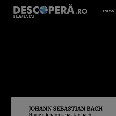
D:NEWS
JOHANN SEBASTIAN BACH
Home
»
johann sebastian bach