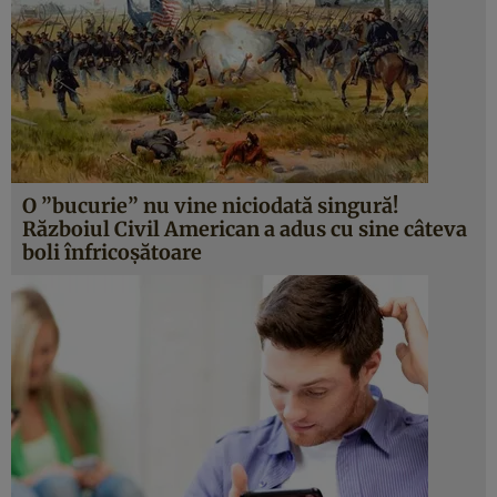
O ”bucurie” nu vine niciodată singură!
Războiul Civil American a adus cu sine câteva
boli înfricoşătoare