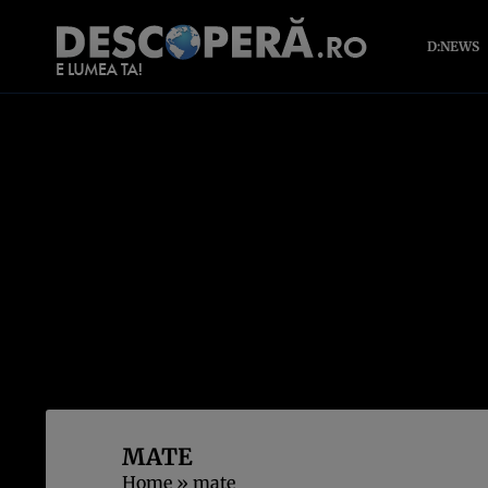
D:NEWS
MATE
Home
»
mate