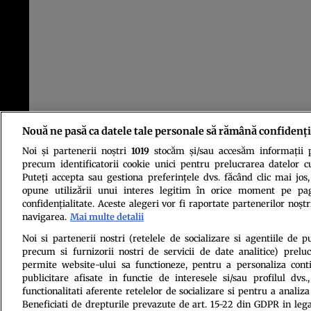
Nouă ne pasă ca datele tale personale să rămână confidenți
Noi și partenerii noștri
1019
stocăm și/sau accesăm informații pe
precum identificatorii cookie unici pentru prelucrarea datelor c
Puteți accepta sau gestiona preferințele dvs. făcând clic mai jos,
opune utilizării unui interes legitim în orice moment pe pag
confidențialitate. Aceste alegeri vor fi raportate partenerilor noștr
navigarea.
Mai multe detalii
Politica de conf
Noi si partenerii nostri (retelele de socializare si agentiile de p
precum si furnizorii nostri de servicii de date analitice) prel
permite website-ului sa functioneze, pentru a personaliza conti
publicitare afisate in functie de interesele si/sau profilul dvs
functionalitati aferente retelelor de socializare si pentru a analiza
Beneficiati de drepturile prevazute de art. 15-22 din GDPR in leg