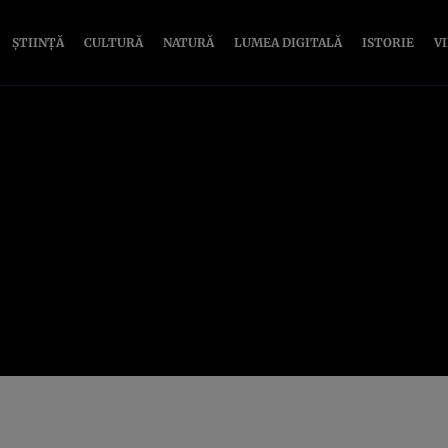
ȘTIINȚĂ
CULTURĂ
NATURĂ
LUMEA DIGITALĂ
ISTORIE
V