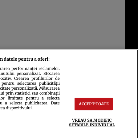
m datele pentru a oferi:
urarea performanței reclamelor.
inutului personalizat. Stocarea
zitiv. Crearea profilurilor de
 pentru selectarea publicității
icitate personalizată. Măsurarea
i prin statistici sau combinații
lor limitate pentru a selecta
u a selecta publicitatea. Date
ACCEPT TOATE
ct
Setări Cookies
rea dispozitivului.
VREAU SA MODIFIC
SETARILE INDIVIDUAL