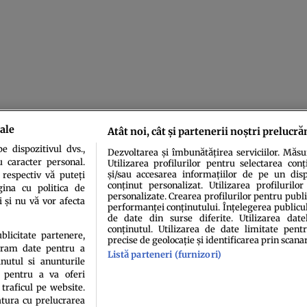
ale
Atât noi, cât și partenerii noștri prelucră
 dispozitivul dvs.,
Dezvoltarea și îmbunătățirea serviciilor. Măs
u caracter personal.
Utilizarea profilurilor pentru selectarea conț
și/sau accesarea informațiilor de pe un dispo
 respectiv vă puteți
conținut personalizat. Utilizarea profilurilor
ina cu politica de
personalizate. Crearea profilurilor pentru publ
i și nu vă vor afecta
performanței conținutului. Înțelegerea publiculu
de date din surse diferite. Utilizarea date
conținutul. Utilizarea de date limitate pentr
idenţialitate
Politica de cookies
Termeni şi condiţii
Echipa redacțională
Conta
ublicitate partenere,
precise de geolocație și identificarea prin scana
ucram date pentru a
Listă parteneri (furnizori)
nutul si anunturile
., pentru a va oferi
 traficul pe website.
atura cu prelucrarea