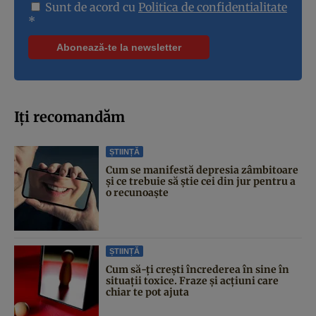
Sunt de acord cu
Politica de confidentialitate
*
Iți recomandăm
ȘTIINȚĂ
Cum se manifestă depresia zâmbitoare
și ce trebuie să știe cei din jur pentru a
o recunoaște
ȘTIINȚĂ
Cum să-ți crești încrederea în sine în
situații toxice. Fraze și acțiuni care
chiar te pot ajuta