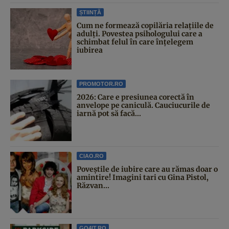
ȘTIINȚĂ
Cum ne formează copilăria relațiile de
adulți. Povestea psihologului care a
schimbat felul în care înțelegem
iubirea
PROMOTOR.RO
2026: Care e presiunea corectă în
anvelope pe caniculă. Cauciucurile de
iarnă pot să facă...
CIAO.RO
Poveştile de iubire care au rămas doar o
amintire! Imagini tari cu Gina Pistol,
Răzvan...
GO4IT.RO