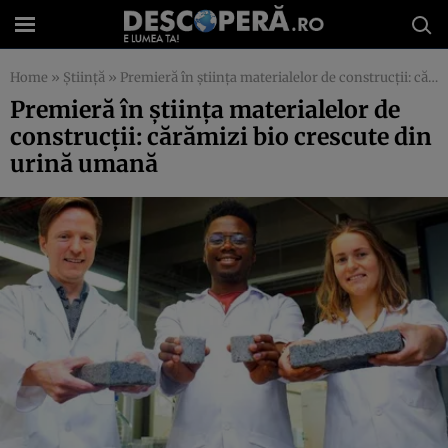
Home
»
Știință
»
Premieră în ştiinţa materialelor de construcţii: cărămizi bio crescute din urină umană
Premieră în ştiinţa materialelor de
construcţii: cărămizi bio crescute din
urină umană