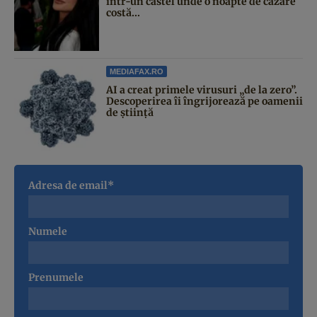
într-un castel unde o noapte de cazare
costă...
MEDIAFAX.RO
AI a creat primele virusuri „de la zero”.
Descoperirea îi îngrijorează pe oamenii
de știință
Adresa de email*
Numele
Prenumele