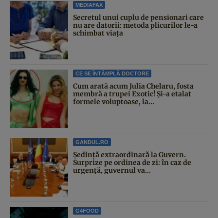
MEDIAFAX
Secretul unui cuplu de pensionari care
nu are datorii: metoda plicurilor le-a
schimbat viața
CE SE ÎNTÂMPLĂ DOCTORE
Cum arată acum Julia Chelaru, fosta
membră a trupei Exotic! Și-a etalat
formele voluptoase, la...
GANDUL.RO
Şedinţă extraordinară la Guvern.
Surprize pe ordinea de zi: în caz de
urgență, guvernul va...
G4FOOD