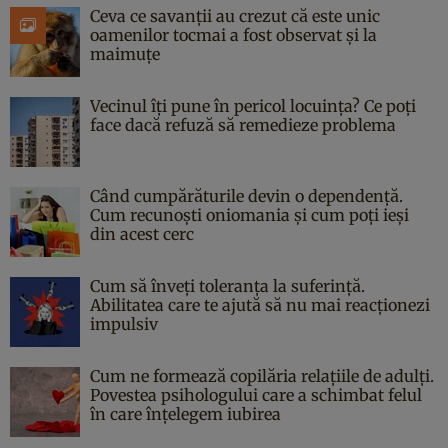
Ceva ce savanții au crezut că este unic
oamenilor tocmai a fost observat și la
maimuțe
Vecinul îți pune în pericol locuința? Ce poți
face dacă refuză să remedieze problema
Când cumpărăturile devin o dependență.
Cum recunoști oniomania și cum poți ieși
din acest cerc
Cum să înveți toleranța la suferință.
Abilitatea care te ajută să nu mai reacționezi
impulsiv
Cum ne formează copilăria relațiile de adulți.
Povestea psihologului care a schimbat felul
în care înțelegem iubirea