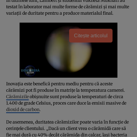
În ultimele luni, Lambert şi studentul Vukheta Mukhari au
testat în laborator mai multe forme de cărămizi şi mai multe
variaţii de duritate pentru a produce materialul final.
Citește articolul
Inovaţia este benefică pentru mediu pentru că aceste
cărămizi pot fi produse în matriţe la temperatura camerei.
Cărămizile
obişnuite sunt produse la temperaturi de circa
1.400 de grade Celsius, proces care duce la emisii masive de
dioxid de carbon
.
De asemenea, duritatea cărămizilor poate varia în funcţie de
cerinţele clientului. „Dacă un client vrea o cărămidă care să
fie mai dură cu 40% decât cărămida din calcar, laşi bacteria