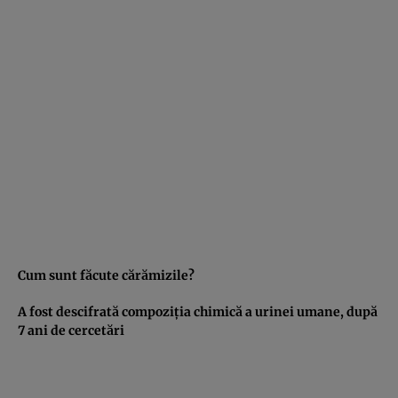
Cum sunt făcute cărămizile?
A fost descifrată compoziţia chimică a urinei umane, după
7 ani de cercetări