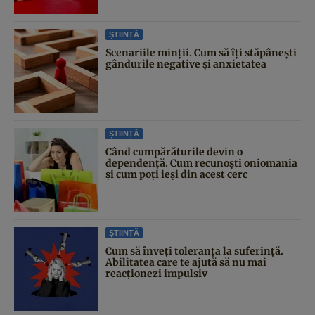
ȘTIINȚĂ
Scenariile minții. Cum să îți stăpânești
gândurile negative și anxietatea
ȘTIINȚĂ
Când cumpărăturile devin o
dependență. Cum recunoști oniomania
și cum poți ieși din acest cerc
ȘTIINȚĂ
Cum să înveți toleranța la suferință.
Abilitatea care te ajută să nu mai
reacționezi impulsiv