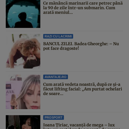
Ce mănâncă marinarii care petrec până
la 90 de zile într-un submarin. Cum
arată meniul...
RAZI CU LACRIMI
BANCUL ZILEI. Badea Gheorghe: – Nu
pot face dragoste!
AVANTAJE.RO
Cum arată vedeta noastră, după ce și-a
făcut lifting facial: „Am purtat ochelari
de soare...
PROSPORT
Ioana Țiriac, vacanță de mega – lux