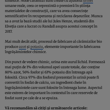
sintetice. Noile cărămizi sunt create cu ajutorul
urinei
umane reale, ceea ce reprezintă o premieră în ştiinţa
materialelor de construcţii, care va avea consecinţe
semnificative în recuperarea şi reciclarea deşeurilor. Munca
sa a avut la bază studii ale lui Jules Henze, studentă din
Elveţia care a lucrat cu Randall asupra acestui concept în
2017.
Mai mult decât atât, procesul de fabricare al cărămizilor bio
produce
azot
şi
potasiu
, elemente importante în fabricarea
îngrăşămintelor chimice.
Din punct de vedere chimic, urina este aurul lichid. Formează
mai puţin de 1% din volumul apei uzate totale, dar conţine
80% azot, 56% fosfor şi 63% potasiu din întreaga apă
folosită. Circa 97% din fosforul prezentat în urină poate fi
convertit în fosfat de calciu, un ingredient cheie în
îngrăşămintele care sunt folosite în întreaga lume. Aspectul
este extrem de important în contextul în care rezervele de
fosfat sunt pe cale de a se epuiza.
Vă recomandăm să citiţi şi următoarele articole: