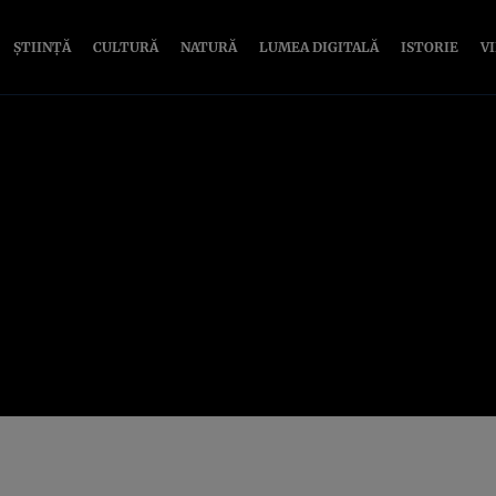
ȘTIINȚĂ
CULTURĂ
NATURĂ
LUMEA DIGITALĂ
ISTORIE
V