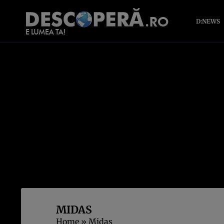
D:NEWS
MIDAS
Home
»
Midas