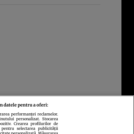
m datele pentru a oferi:
urarea performanței reclamelor.
inutului personalizat. Stocarea
zitiv. Crearea profilurilor de
 pentru selectarea publicității
icitate personalizată. Măsurarea