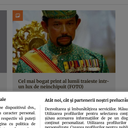
Cel mai bogat print al lumii traieste intr-
un lux de neinchipuit (FOTO)
ale
Atât noi, cât și partenerii noștri prelucră
 dispozitivul dvs.,
Dezvoltarea și îmbunătățirea serviciilor. Măs
u caracter personal.
Utilizarea profilurilor pentru selectarea conț
și/sau accesarea informațiilor de pe un dispo
 respectiv vă puteți
conținut personalizat. Utilizarea profilurilor
ina cu politica de
personalizate. Crearea profilurilor pentru publ