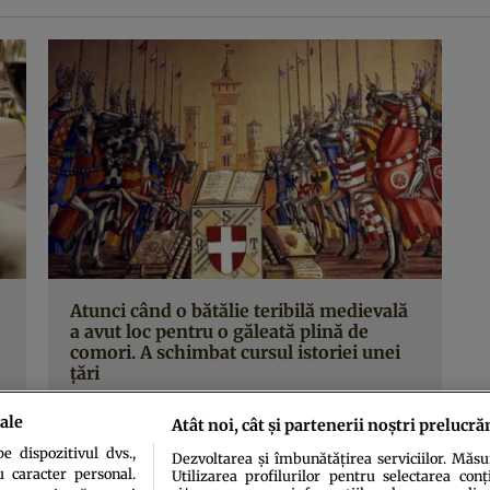
Atunci când o bătălie teribilă medievală
a avut loc pentru o găleată plină de
comori. A schimbat cursul istoriei unei
ţări
ale
Atât noi, cât și partenerii noștri prelucră
 dispozitivul dvs.,
Dezvoltarea și îmbunătățirea serviciilor. Măs
u caracter personal.
Utilizarea profilurilor pentru selectarea conț