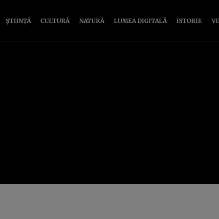
ȘTIINȚĂ
CULTURĂ
NATURĂ
LUMEA DIGITALĂ
ISTORIE
V