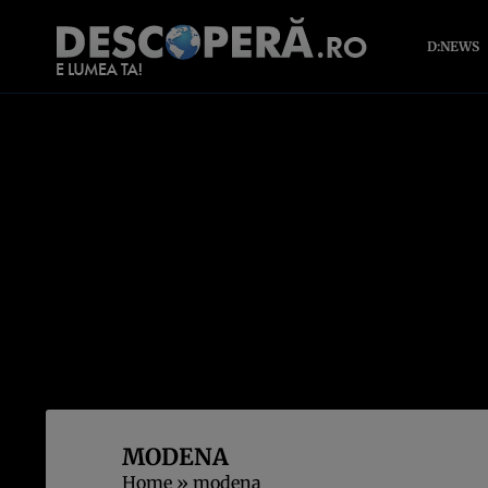
D:NEWS
MODENA
Home
»
modena