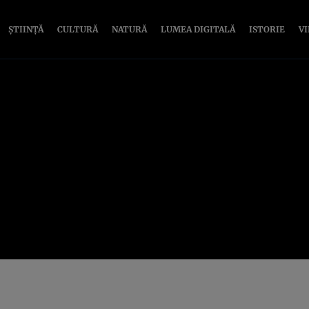
ȘTIINȚĂ
CULTURĂ
NATURĂ
LUMEA DIGITALĂ
ISTORIE
V