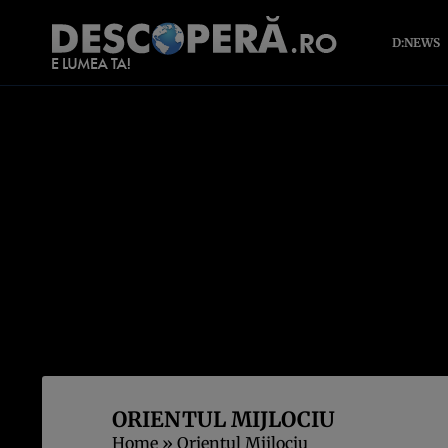
D:NEWS
ORIENTUL MIJLOCIU
Home
»
Orientul Mijlociu