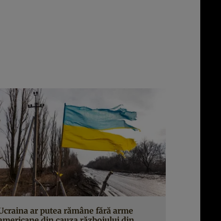
Ucraina ar putea rămâne fără arme
americane din cauza războiului din