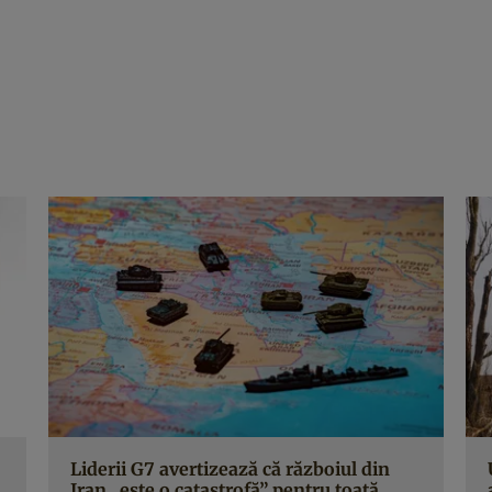
Liderii G7 avertizează că războiul din
Iran „este o catastrofă” pentru toată