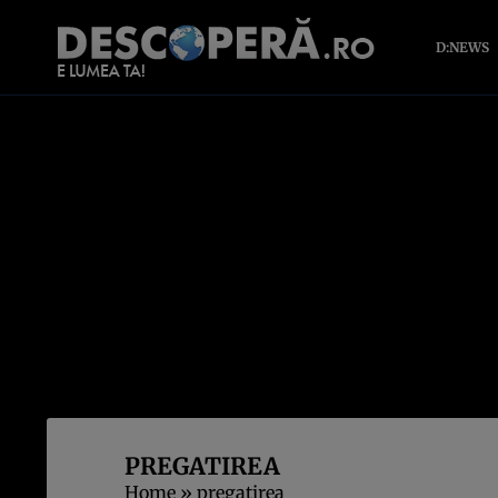
D:NEWS
PREGATIREA
Home
»
pregatirea