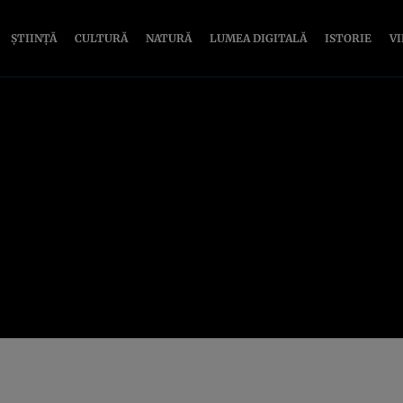
ȘTIINȚĂ
CULTURĂ
NATURĂ
LUMEA DIGITALĂ
ISTORIE
V