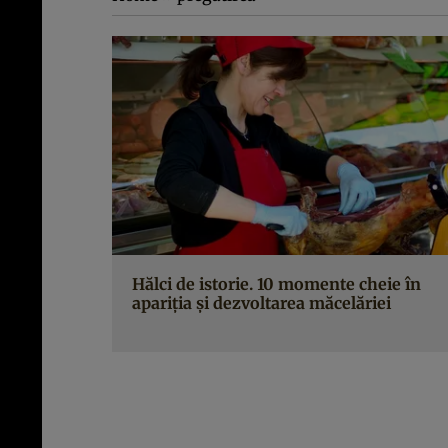
Hălci de istorie. 10 momente cheie în
apariţia şi dezvoltarea măcelăriei