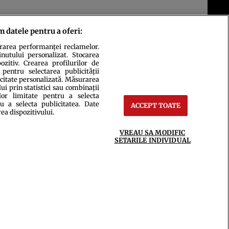
m datele pentru a oferi:
urarea performanței reclamelor.
inutului personalizat. Stocarea
zitiv. Crearea profilurilor de
 pentru selectarea publicității
icitate personalizată. Măsurarea
i prin statistici sau combinații
lor limitate pentru a selecta
u a selecta publicitatea. Date
ACCEPT TOATE
ct
Setări Cookies
rea dispozitivului.
VREAU SA MODIFIC
SETARILE INDIVIDUAL
ce integral scrierile publicistice purtătoare de Drepturi de Autor.