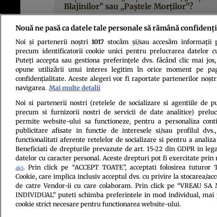
Blajinilor” sau „Paştele Morţilor”?
Nouă ne pasă ca datele tale personale să rămână confidenți
Noi și partenerii noștri
1017
stocăm și/sau accesăm informații pe
precum identificatorii cookie unici pentru prelucrarea datelor c
Puteți accepta sau gestiona preferințele dvs. făcând clic mai jos,
opune utilizării unui interes legitim în orice moment pe pag
confidențialitate. Aceste alegeri vor fi raportate partenerilor noștr
navigarea.
Mai multe detalii
Politica de conf
Noi si partenerii nostri (retelele de socializare si agentiile de p
precum si furnizorii nostri de servicii de date analitice) prel
permite website-ului sa functioneze, pentru a personaliza conti
publicitare afisate in functie de interesele si/sau profilul dvs
functionalitati aferente retelelor de socializare si pentru a analiza
Beneficiati de drepturile prevazute de art. 15-22 din GDPR in leg
datelor cu caracter personal. Aceste drepturi pot fi exercitate prin
. Prin click pe “ACCEPT TOATE”, acceptati folosirea tuturor T
aici
Cookie, care implica inclusiv acceptul dvs. cu privire la stocarea/ac
Citarea se poate face în limita a 250 de semne. Nici o instituţie 
de catre Vendor-ii cu care colaboram. Prin click pe “VREAU S
INDIVIDUAL” puteti schimba preferintele in mod individual, mai 
cookie strict necesare pentru functionarea website-ului.