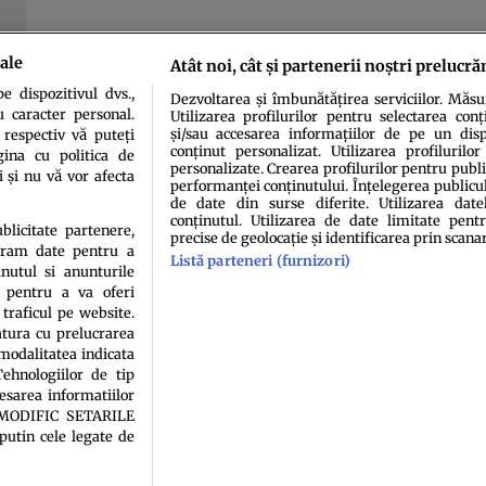
ale
Atât noi, cât și partenerii noștri prelucră
 dispozitivul dvs.,
Dezvoltarea și îmbunătățirea serviciilor. Măs
u caracter personal.
Utilizarea profilurilor pentru selectarea conț
și/sau accesarea informațiilor de pe un dispo
 respectiv vă puteți
conținut personalizat. Utilizarea profilurilor
ina cu politica de
personalizate. Crearea profilurilor pentru publ
i și nu vă vor afecta
performanței conținutului. Înțelegerea publiculu
de date din surse diferite. Utilizarea date
conținutul. Utilizarea de date limitate pentr
idenţialitate
Politica de cookies
Termeni şi condiţii
Echipa redacțională
Conta
ublicitate partenere,
precise de geolocație și identificarea prin scana
ucram date pentru a
Listă parteneri (furnizori)
nutul si anunturile
., pentru a va oferi
 traficul pe website.
atura cu prelucrarea
 modalitatea indicata
ehnologiilor de tip
cesarea informatiilor
sau persoană (site-uri, instituţii mass-media, firme de monitorizare) nu poate reprodu
A MODIFIC SETARILE
putin cele legate de
Decizia ONJN nr. 1598/16.09.2021. Jocurile de noroc sunt interzise minorilor.