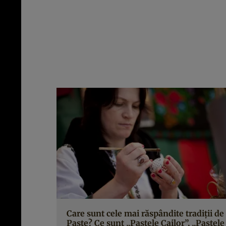
Care sunt cele mai răspândite tradiţii de
Paşte? Ce sunt „Paştele Cailor”, „Paştele