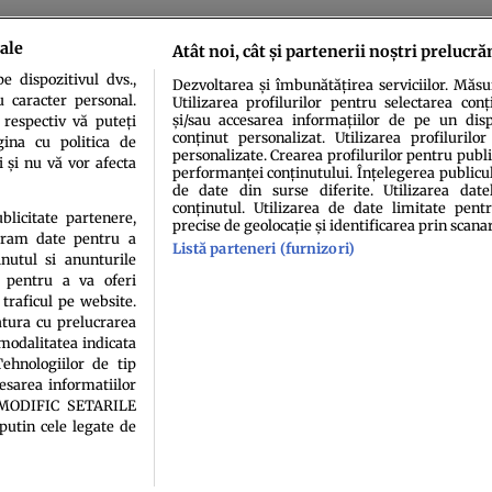
ale
Atât noi, cât și partenerii noștri prelucră
PAGINA 11 DIN 11
« PRIMA
«
...
7
8
9
10
11
 dispozitivul dvs.,
Dezvoltarea și îmbunătățirea serviciilor. Măs
u caracter personal.
Utilizarea profilurilor pentru selectarea conț
și/sau accesarea informațiilor de pe un dispo
 respectiv vă puteți
conținut personalizat. Utilizarea profilurilor
ina cu politica de
personalizate. Crearea profilurilor pentru publ
i și nu vă vor afecta
performanței conținutului. Înțelegerea publiculu
de date din surse diferite. Utilizarea date
conținutul. Utilizarea de date limitate pentr
idenţialitate
Politica de cookies
Termeni şi condiţii
Echipa redacțională
Conta
ublicitate partenere,
precise de geolocație și identificarea prin scana
ucram date pentru a
Listă parteneri (furnizori)
nutul si anunturile
., pentru a va oferi
 traficul pe website.
atura cu prelucrarea
 modalitatea indicata
ehnologiilor de tip
cesarea informatiilor
sau persoană (site-uri, instituţii mass-media, firme de monitorizare) nu poate reprodu
A MODIFIC SETARILE
putin cele legate de
Decizia ONJN nr. 1598/16.09.2021. Jocurile de noroc sunt interzise minorilor.