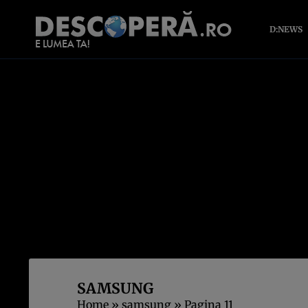
D:NEWS
SAMSUNG
Home
»
samsung
»
Pagina 11