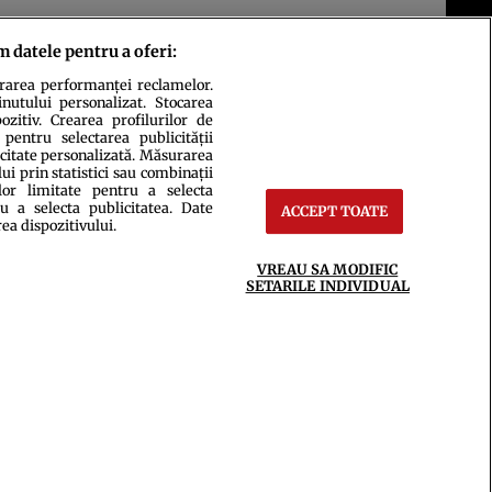
m datele pentru a oferi:
urarea performanței reclamelor.
inutului personalizat. Stocarea
zitiv. Crearea profilurilor de
 pentru selectarea publicității
icitate personalizată. Măsurarea
i prin statistici sau combinații
lor limitate pentru a selecta
u a selecta publicitatea. Date
ACCEPT TOATE
ct
Setări Cookies
rea dispozitivului.
VREAU SA MODIFIC
SETARILE INDIVIDUAL
ce integral scrierile publicistice purtătoare de Drepturi de Autor.