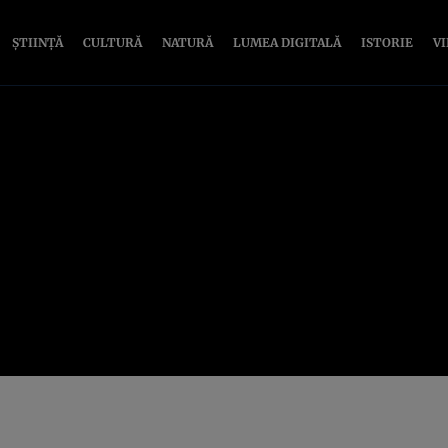
ȘTIINȚĂ
CULTURĂ
NATURĂ
LUMEA DIGITALĂ
ISTORIE
V