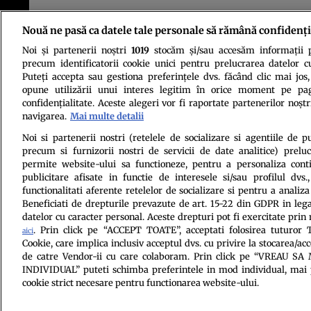
Nouă ne pasă ca datele tale personale să rămână confidenți
Noi și partenerii noștri
1019
stocăm și/sau accesăm informații pe
precum identificatorii cookie unici pentru prelucrarea datelor c
Puteți accepta sau gestiona preferințele dvs. făcând clic mai jos,
opune utilizării unui interes legitim în orice moment pe pag
confidențialitate. Aceste alegeri vor fi raportate partenerilor noștr
navigarea.
Mai multe detalii
Politica de conf
Noi si partenerii nostri (retelele de socializare si agentiile de p
precum si furnizorii nostri de servicii de date analitice) prel
permite website-ului sa functioneze, pentru a personaliza conti
publicitare afisate in functie de interesele si/sau profilul dvs
functionalitati aferente retelelor de socializare si pentru a analiza
Beneficiati de drepturile prevazute de art. 15-22 din GDPR in leg
datelor cu caracter personal. Aceste drepturi pot fi exercitate prin
. Prin click pe “ACCEPT TOATE”, acceptati folosirea tuturor T
aici
Cookie, care implica inclusiv acceptul dvs. cu privire la stocarea/ac
Citarea se poate face în limita a 250 de semne. Nici o instituţie 
de catre Vendor-ii cu care colaboram. Prin click pe “VREAU S
INDIVIDUAL” puteti schimba preferintele in mod individual, mai 
cookie strict necesare pentru functionarea website-ului.