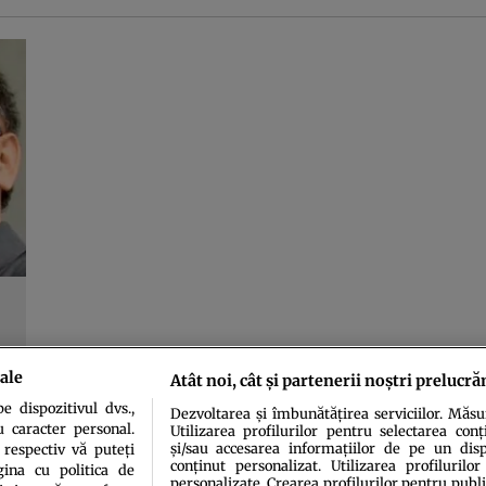
ale
Atât noi, cât și partenerii noștri prelucră
 dispozitivul dvs.,
Dezvoltarea și îmbunătățirea serviciilor. Măs
u caracter personal.
Utilizarea profilurilor pentru selectarea conț
și/sau accesarea informațiilor de pe un dispo
 respectiv vă puteți
conținut personalizat. Utilizarea profilurilor
ina cu politica de
personalizate. Crearea profilurilor pentru publ