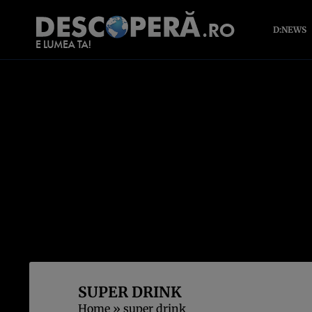
D:NEWS
SUPER DRINK
Home
»
super drink