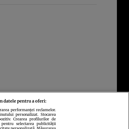
m datele pentru a oferi:
urarea performanței reclamelor.
inutului personalizat. Stocarea
zitiv. Crearea profilurilor de
 pentru selectarea publicității
icitate personalizată. Măsurarea