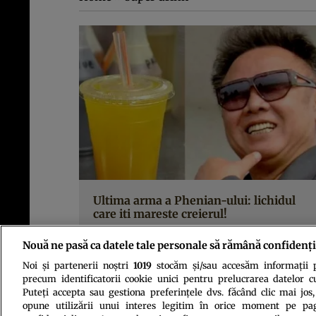
Ultima arma a Phenian-ului: lichidul
care iti mareste creierul!
Nouă ne pasă ca datele tale personale să rămână confidenți
Noi și partenerii noștri
1019
stocăm și/sau accesăm informații pe
precum identificatorii cookie unici pentru prelucrarea datelor c
Puteți accepta sau gestiona preferințele dvs. făcând clic mai jos,
opune utilizării unui interes legitim în orice moment pe pag