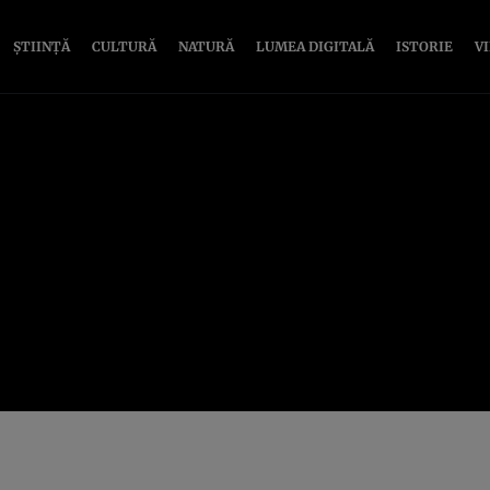
ȘTIINȚĂ
CULTURĂ
NATURĂ
LUMEA DIGITALĂ
ISTORIE
V