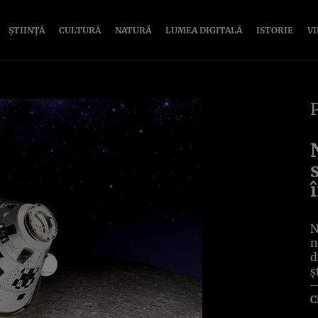
ȘTIINȚĂ
CULTURĂ
NATURĂ
LUMEA DIGITALĂ
ISTORIE
V
N
n
d
ş
C