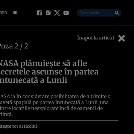
IDEO
Înapoi la articol
Poza
2
/ 2
NASA plănuieşte să afle
secretele ascunse în partea
întunecată a Lunii
ASA ia în considerare posibilitatea de a trimite o
avetă spaţială pe partea întunecată a Lunii, una
intre locaţiile neexplorate încă de oamenii de
tiinţă.
itește tot articolul