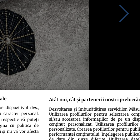
ale
Atât noi, cât și partenerii noștri prelucră
 dispozitivul dvs.,
Dezvoltarea și îmbunătățirea serviciilor. Măs
u caracter personal.
Utilizarea profilurilor pentru selectarea conț
și/sau accesarea informațiilor de pe un dispo
 respectiv vă puteți
conținut personalizat. Utilizarea profilurilor
ina cu politica de
personalizate. Crearea profilurilor pentru publ
i și nu vă vor afecta
performanței conținutului. Înțelegerea publiculu
de date din surse diferite. Utilizarea date