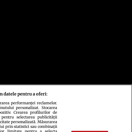
m datele pentru a oferi:
urarea performanței reclamelor.
inutului personalizat. Stocarea
zitiv. Crearea profilurilor de
 pentru selectarea publicității
icitate personalizată. Măsurarea
i prin statistici sau combinații
lor limitate pentru a selecta