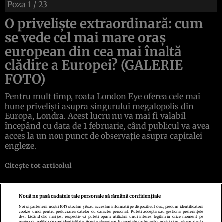
Poza
1
/ 23
O privelişte extraordinară: cum
se vede cel mai mare oraş
european din cea mai înaltă
clădire a Europei? (GALERIE
FOTO)
Pentru mult timp, roata London Eye oferea cele mai
bune privelişti asupra singurului megalopolis din
Europa, Londra. Acest lucru nu va mai fi valabil
începând cu data de 1 februarie, când publicul va avea
acces la un nou punct de observaţie asupra capitalei
engleze.
Citește tot articolul
Nouă ne pasă ca datele tale personale să rămână confidențiale
Noi și partenerii noștri
1017
stocăm și/sau accesăm informații pe dispozitivul dvs., precum identificatorii
cookie unici pentru prelucrarea datelor cu caracter personal. Puteți accepta sau gestiona preferințele
Politica de confidenţialitate
Politica de cookies
Termeni şi condiţii
dvs. făcând clic mai jos, respectiv vă puteți opune utilizării unui interes legitim în orice moment pe
Echipa redacțională
Contact
Setări Cookies
pagina cu politica de confidențialitate. Aceste alegeri vor fi raportate partenerilor noștri și nu vă vor afecta