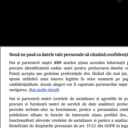
Nouă ne pasă ca datele tale personale să rămână confidenți
Noi și partenerii noștri
1019
stocăm și/sau accesăm informații pe
precum identificatorii cookie unici pentru prelucrarea datelor c
Puteți accepta sau gestiona preferințele dvs. făcând clic mai jos,
opune utilizării unui interes legitim în orice moment pe pag
confidențialitate. Aceste alegeri vor fi raportate partenerilor noștr
navigarea.
Mai multe detalii
Politica de conf
Noi si partenerii nostri (retelele de socializare si agentiile de p
precum si furnizorii nostri de servicii de date analitice) prel
permite website-ului sa functioneze, pentru a personaliza conti
publicitare afisate in functie de interesele si/sau profilul dvs
functionalitati aferente retelelor de socializare si pentru a analiza
Beneficiati de drepturile prevazute de art. 15-22 din GDPR in leg