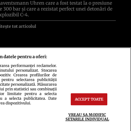
aventsmann Uhren care a fost testat la o presiune
e 300 bar şi care a rezistat perfect unei detonări de
xplozibil C-4.
itește tot articolul
m datele pentru a oferi:
urarea performanței reclamelor.
inutului personalizat. Stocarea
zitiv. Crearea profilurilor de
 pentru selectarea publicității
icitate personalizată. Măsurarea
i prin statistici sau combinații
lor limitate pentru a selecta
u a selecta publicitatea. Date
ACCEPT TOATE
ct
Setări Cookies
rea dispozitivului.
VREAU SA MODIFIC
SETARILE INDIVIDUAL