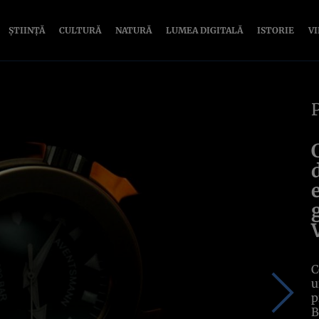
ȘTIINȚĂ
CULTURĂ
NATURĂ
LUMEA DIGITALĂ
ISTORIE
V
C
u
p
B