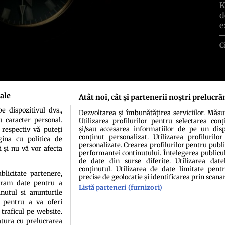
K
d
e
C
ale
Atât noi, cât și partenerii noștri prelucră
 dispozitivul dvs.,
Dezvoltarea și îmbunătățirea serviciilor. Măs
u caracter personal.
Utilizarea profilurilor pentru selectarea conț
și/sau accesarea informațiilor de pe un dispo
 respectiv vă puteți
conținut personalizat. Utilizarea profilurilor
ina cu politica de
personalizate. Crearea profilurilor pentru publ
i și nu vă vor afecta
performanței conținutului. Înțelegerea publiculu
de date din surse diferite. Utilizarea date
conținutul. Utilizarea de date limitate pentr
idenţialitate
Politica de cookies
Termeni şi condiţii
Echipa redacțională
Conta
ublicitate partenere,
precise de geolocație și identificarea prin scana
ucram date pentru a
Listă parteneri (furnizori)
nutul si anunturile
., pentru a va oferi
 traficul pe website.
atura cu prelucrarea