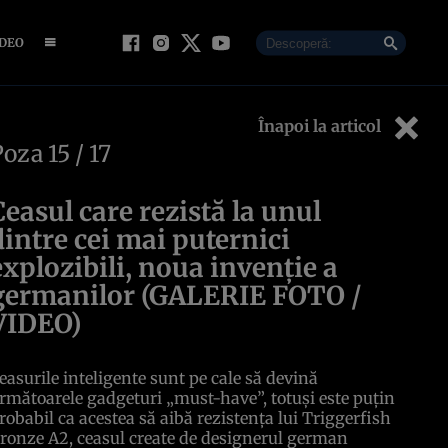
IDEO
Înapoi la articol
Poza
15
/ 17
Ceasul care rezistă la unul
dintre cei mai puternici
explozibili, noua invenţie a
germanilor (GALERIE FOTO /
VIDEO)
easurile inteligente sunt pe cale să devină
rmătoarele gadgeturi „must-have”, totuşi este puţin
robabil ca acestea să aibă rezistenţa lui Triggerfish
ronze A2, ceasul create de designerul german