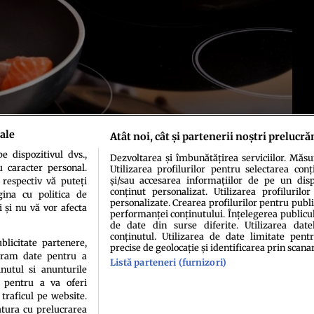
ale
Atât noi, cât și partenerii noștri prelucră
 dispozitivul dvs.,
Dezvoltarea și îmbunătățirea serviciilor. Măs
u caracter personal.
Utilizarea profilurilor pentru selectarea conț
și/sau accesarea informațiilor de pe un dispo
 respectiv vă puteți
conținut personalizat. Utilizarea profilurilor
ina cu politica de
personalizate. Crearea profilurilor pentru publ
i și nu vă vor afecta
performanței conținutului. Înțelegerea publiculu
de date din surse diferite. Utilizarea date
conținutul. Utilizarea de date limitate pentr
idenţialitate
Politica de cookies
Termeni şi condiţii
Echipa redacțională
Conta
ublicitate partenere,
precise de geolocație și identificarea prin scana
ucram date pentru a
Listă parteneri (furnizori)
nutul si anunturile
., pentru a va oferi
 traficul pe website.
atura cu prelucrarea