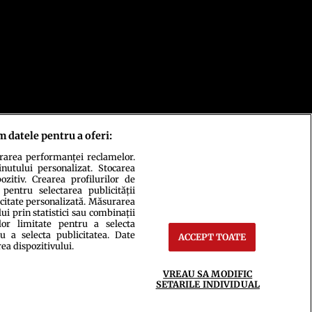
m datele pentru a oferi:
urarea performanței reclamelor.
inutului personalizat. Stocarea
zitiv. Crearea profilurilor de
 pentru selectarea publicității
icitate personalizată. Măsurarea
i prin statistici sau combinații
lor limitate pentru a selecta
u a selecta publicitatea. Date
ACCEPT TOATE
ct
Setări Cookies
rea dispozitivului.
VREAU SA MODIFIC
SETARILE INDIVIDUAL