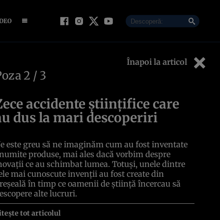
IDEO
Înapoi la articol
Poza
2
/ 3
Zece accidente ştiinţifice care
au dus la mari descoperiri
e este greu să ne imaginăm cum au fost inventate
numite produse, mai ales dacă vorbim despre
novaţii ce au schimbat lumea. Totuşi, unele dintre
ele mai cunoscute invenţii au fost create din
reşeală în timp ce oamenii de ştiinţă încercau să
escopere alte lucruri.
itește tot articolul