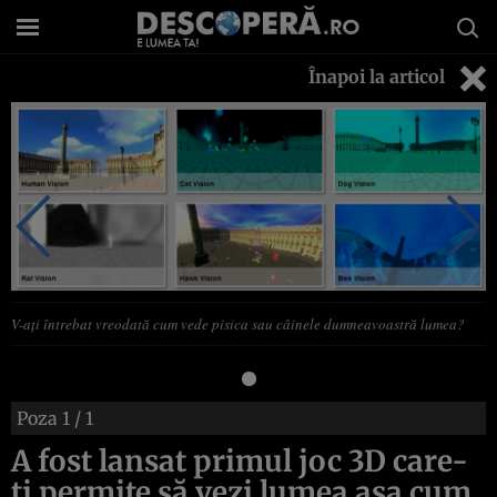
Înapoi la articol
V-aţi întrebat vreodată cum vede pisica sau câinele dumneavoastră lumea?
Poza
1
/ 1
A fost lansat primul joc 3D care-
ţi permite să vezi lumea aşa cum