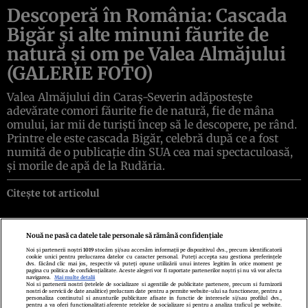
Descoperă în România: Cascada
Bigăr şi alte minuni făurite de
natură şi om pe Valea Almăjului
(GALERIE FOTO)
Valea Almăjului din Caraş-Severin adăposteşte
adevărate comori făurite fie de natură, fie de mâna
omului, iar mii de turişti încep să le descopere, pe rând.
Printre ele este cascada Bigăr, celebră după ce a fost
numită de o publicaţie din SUA cea mai spectaculoasă,
şi morile de apă de la Rudăria.
Citește tot articolul
Nouă ne pasă ca datele tale personale să rămână confidențiale
Noi și partenerii noștri
1019
stocăm și/sau accesăm informații pe dispozitivul dvs., precum identificatorii
cookie unici pentru prelucrarea datelor cu caracter personal. Puteți accepta sau gestiona preferințele
Politica de confidenţialitate
Politica de cookies
Termeni şi condiţii
dvs. făcând clic mai jos, respectiv vă puteți opune utilizării unui interes legitim în orice moment pe
Echipa redacțională
Contact
Setări Cookies
pagina cu politica de confidențialitate. Aceste alegeri vor fi raportate partenerilor noștri și nu vă vor afecta
navigarea.
Mai multe detalii
Noi si partenerii nostri (retelele de socializare si agentiile de publicitate partenere, precum si furnizorii
nostri de servicii de date analitice) prelucram date pentru a permite website-ului sa functioneze, pentru a
personaliza continutul si anunturile publicitare afisate in functie de interesele si/sau profilul dvs.,
pentru a va oferi functionalitati aferente retelelor de socializare si pentru a analiza traficul pe website.