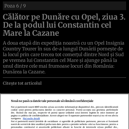
Poza
6
/ 9
Călător pe Dunăre cu Opel, ziua 3.
De la podul lui Constantin cel
Mare la Cazane
A doua etapă din expediţia noastră cu un Opel Insignia
Country Tourer în sus de-a lungul Dunării porneşte de
la locul prin care trecea tot comerţul dintre Nord şi Sud
pe vremea lui Constantin cel Mare şi ajunge până la
unul dintre cele mai frumoase locuri din România:
Dunărea la Cazane.
Citește tot articolul
Nouă ne pasă ca datele tale personale să rămână confidențiale
Noi și partenerii noștri
1017
stocăm și/sau accesăm informații pe dispozitivul dvs., precum identificatorii
cookie unici pentru prelucrarea datelor cu caracter personal. Puteți accepta sau gestiona preferințele
Politica de confidenţialitate
Politica de cookies
Termeni şi condiţii
dvs. făcând clic mai jos, respectiv vă puteți opune utilizării unui interes legitim în orice moment pe
Echipa redacțională
Contact
Setări Cookies
pagina cu politica de confidențialitate. Aceste alegeri vor fi raportate partenerilor noștri și nu vă vor afecta
navigarea.
Mai multe detalii
Noi si partenerii nostri (retelele de socializare si agentiile de publicitate partenere, precum si furnizorii
nostri de servicii de date analitice) prelucram date pentru a permite website-ului sa functioneze, pentru a
personaliza continutul si anunturile publicitare afisate in functie de interesele si/sau profilul dvs.,