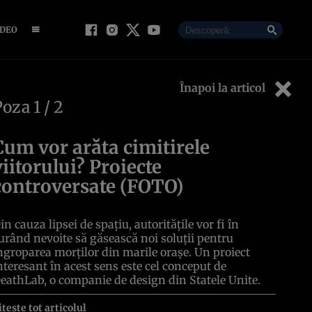
IDEO
Înapoi la articol
Poza
1
/ 2
Cum vor arăta cimitirele
viitorului? Proiecte
controversate (FOTO)
in cauza lipsei de spaţiu, autorităţile vor fi în
urând nevoite să găsească noi soluţii pentru
ngroparea morţilor din marile oraşe. Un proiect
nteresant în acest sens este cel conceput de
eathLab, o companie de design din Statele Unite.
itește tot articolul