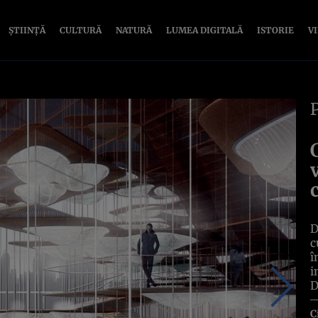
ȘTIINȚĂ
CULTURĂ
NATURĂ
LUMEA DIGITALĂ
ISTORIE
V
D
c
î
i
D
C