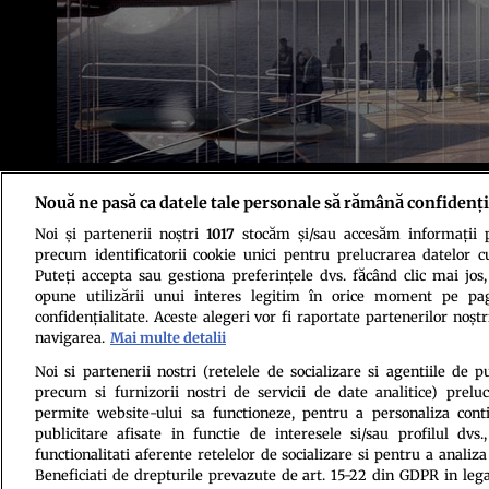
Din cauza lipsei de spaţiu, autorităţile vor fi în curând nevoite să găse
Nouă ne pasă ca datele tale personale să rămână confidenți
interesant în acest sens este cel conceput de DeathLab, o companie de de
Noi și partenerii noștri
1017
stocăm și/sau accesăm informații pe
precum identificatorii cookie unici pentru prelucrarea datelor c
Puteți accepta sau gestiona preferințele dvs. făcând clic mai jos,
opune utilizării unui interes legitim în orice moment pe pag
confidențialitate. Aceste alegeri vor fi raportate partenerilor noștr
navigarea.
Mai multe detalii
Politica de conf
Noi si partenerii nostri (retelele de socializare si agentiile de p
precum si furnizorii nostri de servicii de date analitice) prel
permite website-ului sa functioneze, pentru a personaliza conti
publicitare afisate in functie de interesele si/sau profilul dvs
functionalitati aferente retelelor de socializare si pentru a analiza
Beneficiati de drepturile prevazute de art. 15-22 din GDPR in leg