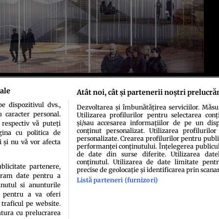
ască noi soluţii pentru îngroparea morţilor din marile oraşe. Un proiect
ale
Atât noi, cât și partenerii noștri prelucră
sign din Statele Unite.
 dispozitivul dvs.,
Dezvoltarea și îmbunătățirea serviciilor. Măs
u caracter personal.
Utilizarea profilurilor pentru selectarea conț
și/sau accesarea informațiilor de pe un dispo
 respectiv vă puteți
conținut personalizat. Utilizarea profilurilor
ina cu politica de
personalizate. Crearea profilurilor pentru publ
i și nu vă vor afecta
performanței conținutului. Înțelegerea publiculu
de date din surse diferite. Utilizarea date
conținutul. Utilizarea de date limitate pentr
idenţialitate
Politica de cookies
Termeni şi condiţii
Echipa redacțională
Conta
ublicitate partenere,
precise de geolocație și identificarea prin scana
ucram date pentru a
Listă parteneri (furnizori)
nutul si anunturile
., pentru a va oferi
 traficul pe website.
atura cu prelucrarea