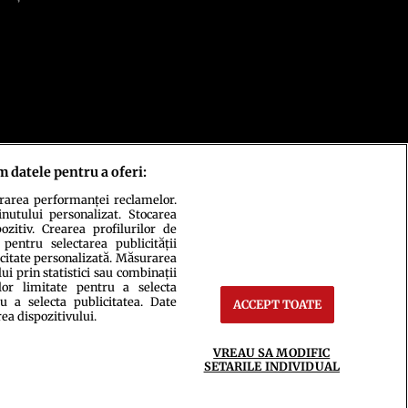
m datele pentru a oferi:
urarea performanței reclamelor.
inutului personalizat. Stocarea
zitiv. Crearea profilurilor de
 pentru selectarea publicității
icitate personalizată. Măsurarea
i prin statistici sau combinații
lor limitate pentru a selecta
u a selecta publicitatea. Date
ACCEPT TOATE
ct
Setări Cookies
rea dispozitivului.
VREAU SA MODIFIC
SETARILE INDIVIDUAL