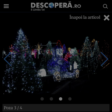
Înapoi la articol
Poza
3
/ 4