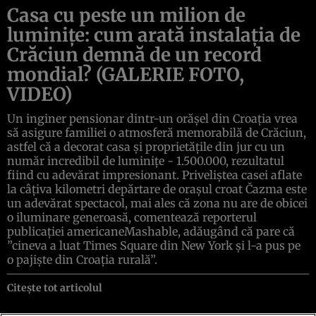
Casa cu peste un milion de
luminiţe: cum arată instalaţia de
Crăciun demnă de un record
mondial? (GALERIE FOTO,
VIDEO)
Un inginer pensionar dintr-un orăşel din Croaţia vrea
să asigure familiei o atmosferă memorabilă de Crăciun,
astfel că a decorat casa şi proprietăţile din jur cu un
număr incredibil de luminiţe - 1.500.000, rezultatul
fiind cu adevărat impresionant. Priveliştea casei aflate
la câţiva kilometri depărtare de oraşul croat Čazma este
un adevărat spectacol, mai ales că zona nu are de obicei
o iluminare generoasă, comentează reporterul
publicaţiei americaneMashable, adăugând că pare că
”cineva a luat Times Square din New York şi l-a pus pe
o pajişte din Croaţia rurală”.
Citește tot articolul