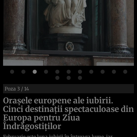
Poza
3
/ 14
Oraşele europene ale iubirii.
Cinci destinaţii spectaculoase din
Europa pentru Ziua
Îndrăgostiţilor
Februarie este luna iubirii în întreaga lume, iar