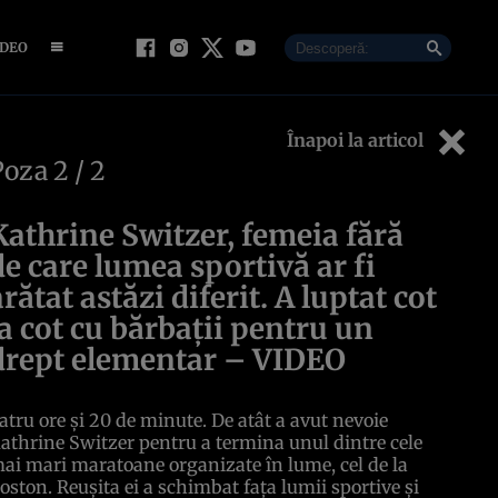
IDEO
Înapoi la articol
Poza
2
/ 2
Kathrine Switzer, femeia fără
de care lumea sportivă ar fi
arătat astăzi diferit. A luptat cot
la cot cu bărbaţii pentru un
drept elementar – VIDEO
atru ore şi 20 de minute. De atât a avut nevoie
athrine Switzer pentru a termina unul dintre cele
ai mari maratoane organizate în lume, cel de la
oston. Reuşita ei a schimbat faţa lumii sportive şi