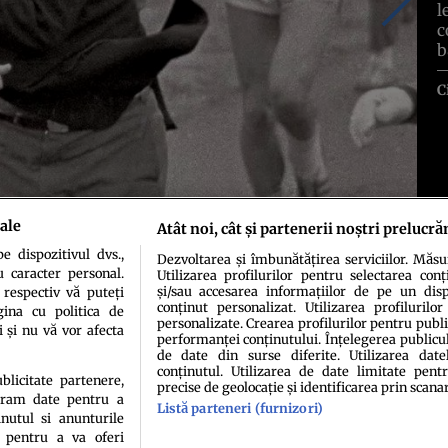
l
c
b
C
ale
Atât noi, cât și partenerii noștri prelucră
 dispozitivul dvs.,
Dezvoltarea și îmbunătățirea serviciilor. Măs
u caracter personal.
Utilizarea profilurilor pentru selectarea conț
și/sau accesarea informațiilor de pe un dispo
 respectiv vă puteți
conținut personalizat. Utilizarea profilurilor
ina cu politica de
personalizate. Crearea profilurilor pentru publ
i și nu vă vor afecta
performanței conținutului. Înțelegerea publiculu
de date din surse diferite. Utilizarea date
conținutul. Utilizarea de date limitate pentr
ublicitate partenere,
precise de geolocație și identificarea prin scana
ucram date pentru a
Listă parteneri (furnizori)
idenţialitate
Politica de cookies
Termeni şi condiţii
Echipa redacțională
Conta
nutul si anunturile
., pentru a va oferi