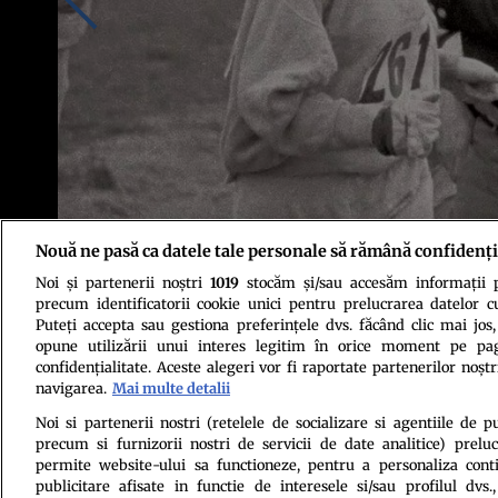
Nouă ne pasă ca datele tale personale să rămână confidenți
Noi și partenerii noștri
1019
stocăm și/sau accesăm informații pe
precum identificatorii cookie unici pentru prelucrarea datelor c
Puteți accepta sau gestiona preferințele dvs. făcând clic mai jos,
opune utilizării unui interes legitim în orice moment pe pag
confidențialitate. Aceste alegeri vor fi raportate partenerilor noștr
navigarea.
Mai multe detalii
Noi si partenerii nostri (retelele de socializare si agentiile de p
precum si furnizorii nostri de servicii de date analitice) prel
Politica de conf
permite website-ului sa functioneze, pentru a personaliza conti
publicitare afisate in functie de interesele si/sau profilul dvs