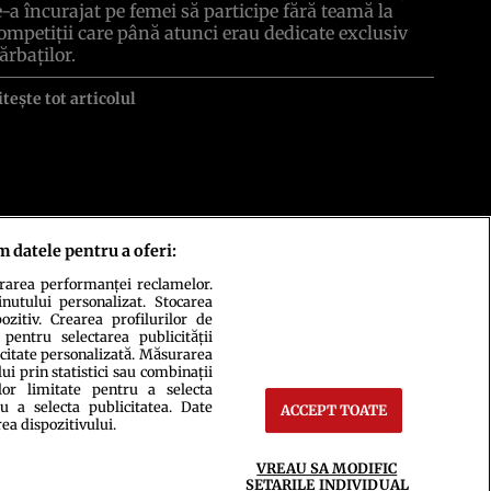
e-a încurajat pe femei să participe fără teamă la
ompetiţii care până atunci erau dedicate exclusiv
ărbaţilor.
itește tot articolul
m datele pentru a oferi:
urarea performanței reclamelor.
inutului personalizat. Stocarea
zitiv. Crearea profilurilor de
 pentru selectarea publicității
icitate personalizată. Măsurarea
i prin statistici sau combinații
lor limitate pentru a selecta
u a selecta publicitatea. Date
ACCEPT TOATE
rea dispozitivului.
ct
Setări Cookies
VREAU SA MODIFIC
SETARILE INDIVIDUAL