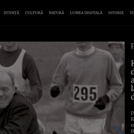
ȘTIINȚĂ
CULTURĂ
NATURĂ
LUMEA DIGITALĂ
ISTORIE
V
P
K
m
B