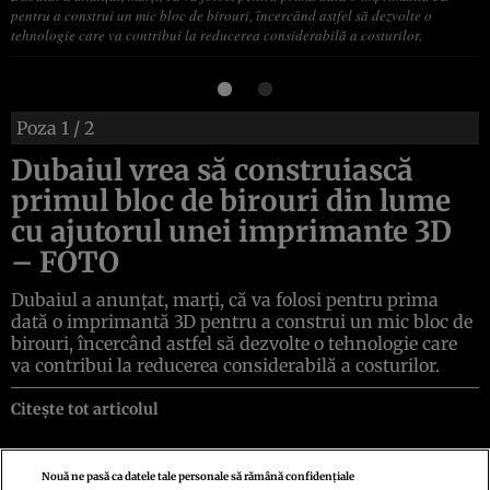
pentru a construi un mic bloc de birouri, încercând astfel să dezvolte o
tehnologie care va contribui la reducerea considerabilă a costurilor.
Poza
1
/ 2
Dubaiul vrea să construiască
primul bloc de birouri din lume
cu ajutorul unei imprimante 3D
– FOTO
Dubaiul a anunţat, marţi, că va folosi pentru prima
dată o imprimantă 3D pentru a construi un mic bloc de
birouri, încercând astfel să dezvolte o tehnologie care
va contribui la reducerea considerabilă a costurilor.
Citește tot articolul
Nouă ne pasă ca datele tale personale să rămână confidențiale