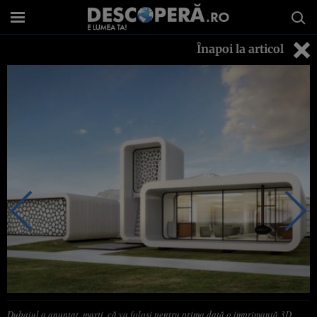
Înapoi la articol
Dubaiul a anunţat, marţi, că va folosi pentru prima dată o imprimantă 3D