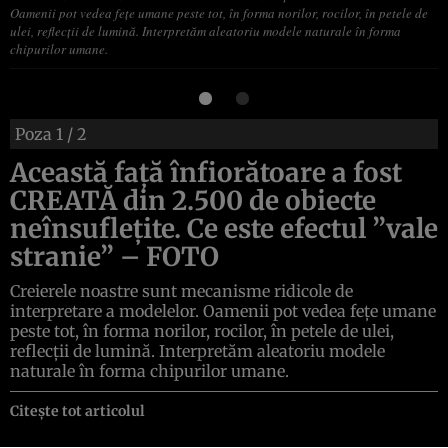
Oamenii pot vedea feţe umane peste tot, în forma norilor, rocilor, în petele de
ulei, reflecţii de lumină. Interpretăm aleatoriu modele naturale în forma
chipurilor umane.
Poza
1
/ 2
Această faţă înfiorătoare a fost
CREATĂ din 2.500 de obiecte
neînsufleţite. Ce este efectul ”vale
stranie” – FOTO
Creierele noastre sunt mecanisme ridicole de
interpretare a modelelor. Oamenii pot vedea feţe umane
peste tot, în forma norilor, rocilor, în petele de ulei,
reflecţii de lumină. Interpretăm aleatoriu modele
naturale în forma chipurilor umane.
Citește tot articolul