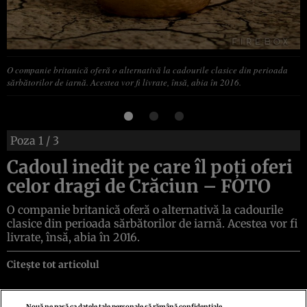
O companie britanică oferă o alternativă la cadourile clasice din perioada
sărbătorilor de iarnă. Acestea vor fi livrate, însă, abia în 2016.
Poza
1
/ 3
Cadoul inedit pe care îl poţi oferi
celor dragi de Crăciun – FOTO
O companie britanică oferă o alternativă la cadourile
clasice din perioada sărbătorilor de iarnă. Acestea vor fi
livrate, însă, abia în 2016.
Citește tot articolul
Nouă ne pasă ca datele tale personale să rămână confidențiale