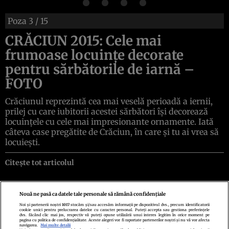
Poza
3
/ 15
CRĂCIUN 2015: Cele mai
frumoase locuinţe decorate
pentru sărbătorile de iarnă –
FOTO
Crăciunul reprezintă cea mai veselă perioadă a iernii,
prilej cu care iubitorii acestei sărbători îşi decorează
locuinţele cu cele mai impresionante ornamente. Iată
câteva case pregătite de Crăciun, în care şi tu ai vrea să
locuieşti.
Citește tot articolul
Nouă ne pasă ca datele tale personale să rămână confidențiale
Noi și partenerii noștri
1017
stocăm și/sau accesăm informații pe dispozitivul dvs., precum identificatorii
cookie unici pentru prelucrarea datelor cu caracter personal. Puteți accepta sau gestiona preferințele
Politica de confidenţialitate
Politica de cookies
Termeni şi condiţii
dvs. făcând clic mai jos, respectiv vă puteți opune utilizării unui interes legitim în orice moment pe
Echipa redacțională
Contact
Setări Cookies
pagina cu politica de confidențialitate. Aceste alegeri vor fi raportate partenerilor noștri și nu vă vor afecta
navigarea.
Mai multe detalii