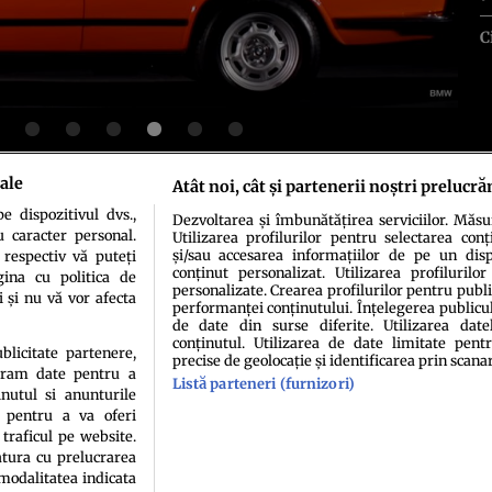
C
ale
Atât noi, cât și partenerii noștri prelucră
 dispozitivul dvs.,
Dezvoltarea și îmbunătățirea serviciilor. Măs
idenţialitate
Politica de cookies
Termeni şi condiţii
Echipa redacțională
Conta
u caracter personal.
Utilizarea profilurilor pentru selectarea conț
și/sau accesarea informațiilor de pe un dispo
 respectiv vă puteți
conținut personalizat. Utilizarea profilurilor
ina cu politica de
personalizate. Crearea profilurilor pentru publ
i și nu vă vor afecta
performanței conținutului. Înțelegerea publiculu
de date din surse diferite. Utilizarea date
conținutul. Utilizarea de date limitate pentr
ublicitate partenere,
precise de geolocație și identificarea prin scana
ucram date pentru a
Listă parteneri (furnizori)
nutul si anunturile
sau persoană (site-uri, instituţii mass-media, firme de monitorizare) nu poate reprodu
., pentru a va oferi
 traficul pe website.
Decizia ONJN nr. 1598/16.09.2021. Jocurile de noroc sunt interzise minorilor.
atura cu prelucrarea
 modalitatea indicata