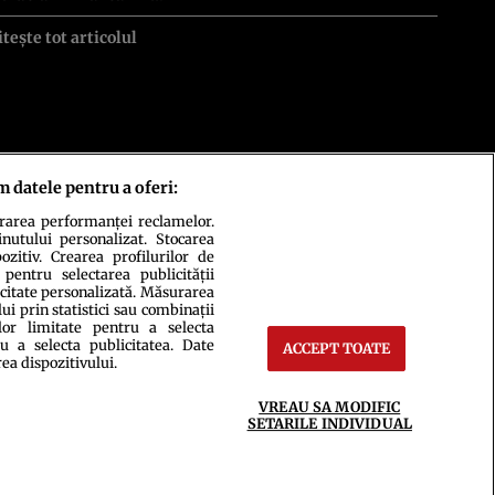
itește tot articolul
m datele pentru a oferi:
urarea performanței reclamelor.
ct
Setări Cookies
inutului personalizat. Stocarea
zitiv. Crearea profilurilor de
 pentru selectarea publicității
icitate personalizată. Măsurarea
i prin statistici sau combinații
lor limitate pentru a selecta
u a selecta publicitatea. Date
ACCEPT TOATE
rea dispozitivului.
VREAU SA MODIFIC
ce integral scrierile publicistice purtătoare de Drepturi de Autor.
SETARILE INDIVIDUAL