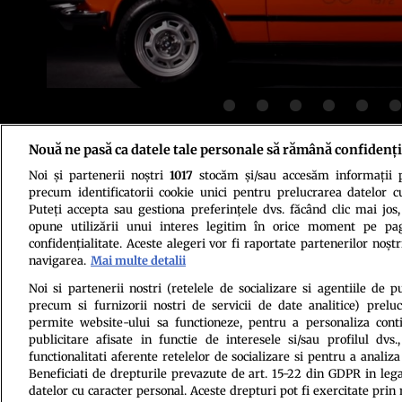
Nouă ne pasă ca datele tale personale să rămână confidenți
Noi și partenerii noștri
1017
stocăm și/sau accesăm informații pe
Politica de conf
precum identificatorii cookie unici pentru prelucrarea datelor c
Puteți accepta sau gestiona preferințele dvs. făcând clic mai jos,
opune utilizării unui interes legitim în orice moment pe pag
confidențialitate. Aceste alegeri vor fi raportate partenerilor noștr
navigarea.
Mai multe detalii
Noi si partenerii nostri (retelele de socializare si agentiile de p
precum si furnizorii nostri de servicii de date analitice) prel
permite website-ului sa functioneze, pentru a personaliza conti
Citarea se poate face în limita a 250 de semne. Nici o instituţie 
publicitare afisate in functie de interesele si/sau profilul dvs
functionalitati aferente retelelor de socializare si pentru a analiza
Beneficiati de drepturile prevazute de art. 15-22 din GDPR in leg
datelor cu caracter personal. Aceste drepturi pot fi exercitate prin