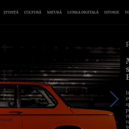
ȘTIINȚĂ
CULTURĂ
NATURĂ
LUMEA DIGITALĂ
ISTORIE
V
I
e
s
p
m
r
9