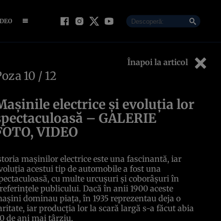
IDEO
Înapoi la articol
Poza
10
/ 12
Maşinile electrice şi evoluţia lor
spectaculoasă – GALERIE
FOTO, VIDEO
storia maşinilor electrice este una fascinantă, iar
voluţia acestui tip de automobile a fost una
pectaculoasă, cu multe urcuşuri şi coborâşuri în
referinţele publicului. Dacă în anii 1900 aceste
aşini dominau piaţa, în 1935 reprezentau deja o
aritate, iar producţia lor la scară largă s-a făcut abia
0 de ani mai târziu.