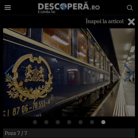
Înapoi la articol
Poza
7
/ 7