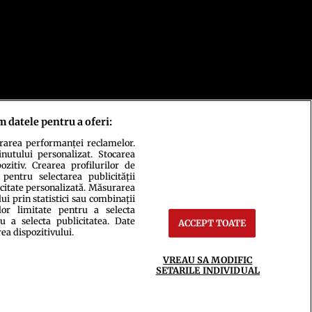
m datele pentru a oferi:
urarea performanței reclamelor.
inutului personalizat. Stocarea
zitiv. Crearea profilurilor de
 pentru selectarea publicității
icitate personalizată. Măsurarea
i prin statistici sau combinații
lor limitate pentru a selecta
u a selecta publicitatea. Date
ACCEPT TOATE
ct
Setări Cookies
rea dispozitivului.
VREAU SA MODIFIC
SETARILE INDIVIDUAL