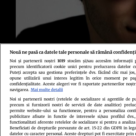
Nouă ne pasă ca datele tale personale să rămână confidenți
Noi și partenerii noștri
1019
stocăm și/sau accesăm informații pe
precum identificatorii cookie unici pentru prelucrarea datelor c
Puteți accepta sau gestiona preferințele dvs. făcând clic mai jos,
opune utilizării unui interes legitim în orice moment pe pag
confidențialitate. Aceste alegeri vor fi raportate partenerilor noștr
navigarea.
Mai multe detalii
Politica de conf
Noi si partenerii nostri (retelele de socializare si agentiile de p
precum si furnizorii nostri de servicii de date analitice) prel
permite website-ului sa functioneze, pentru a personaliza conti
publicitare afisate in functie de interesele si/sau profilul dvs
functionalitati aferente retelelor de socializare si pentru a analiza
Beneficiati de drepturile prevazute de art. 15-22 din GDPR in leg
datelor cu caracter personal. Aceste drepturi pot fi exercitate prin