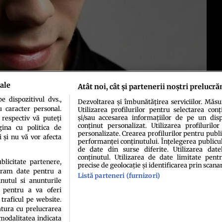
ale
Atât noi, cât și partenerii noștri prelucră
 dispozitivul dvs.,
Dezvoltarea și îmbunătățirea serviciilor. Măs
u caracter personal.
Utilizarea profilurilor pentru selectarea conț
și/sau accesarea informațiilor de pe un dispo
 respectiv vă puteți
conținut personalizat. Utilizarea profilurilor
ina cu politica de
personalizate. Crearea profilurilor pentru publ
i și nu vă vor afecta
performanței conținutului. Înțelegerea publiculu
de date din surse diferite. Utilizarea date
conținutul. Utilizarea de date limitate pentr
idenţialitate
Politica de cookies
Termeni şi condiţii
Echipa redacțională
Conta
ublicitate partenere,
precise de geolocație și identificarea prin scana
ucram date pentru a
Listă parteneri (furnizori)
nutul si anunturile
., pentru a va oferi
 traficul pe website.
atura cu prelucrarea
 modalitatea indicata