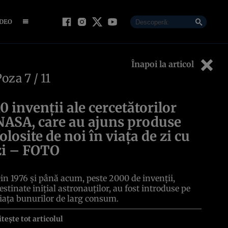
IDEO
Înapoi la articol
Poza
7
/ 11
10 invenţii ale cercetătorilor
NASA, care au ajuns produse
folosite de noi în viaţa de zi cu
zi – FOTO
in 1976 şi până acum, peste 2000 de invenţii,
estinate iniţial astronauţilor, au fost introduse pe
iaţa bunurilor de larg consum.
itește tot articolul