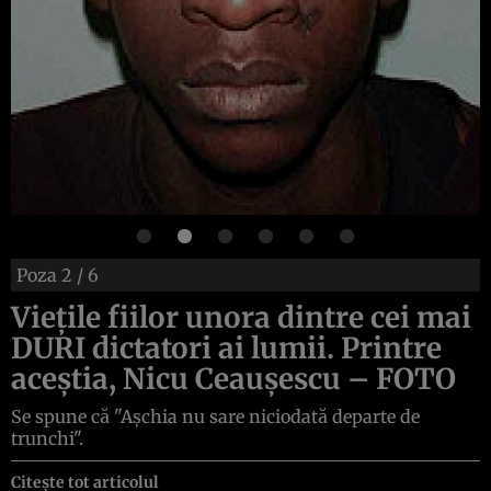
Poza
2
/ 6
Vieţile fiilor unora dintre cei mai
DURI dictatori ai lumii. Printre
aceştia, Nicu Ceauşescu – FOTO
Se spune că "Aşchia nu sare niciodată departe de
trunchi".
Citește tot articolul