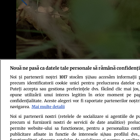
Nouă ne pasă ca datele tale personale să rămână confidenți
Noi și partenerii noștri
1017
stocăm și/sau accesăm informații pe
Schimbările climatice induse de om au dus la dispariţia în totalitate a 
precum identificatorii cookie unici pentru prelucrarea datelor c
Puteți accepta sau gestiona preferințele dvs. făcând clic mai jos,
opune utilizării unui interes legitim în orice moment pe pag
confidențialitate. Aceste alegeri vor fi raportate partenerilor noștr
navigarea.
Mai multe detalii
Noi si partenerii nostri (retelele de socializare si agentiile de p
precum si furnizorii nostri de servicii de date analitice) prel
Politica de conf
permite website-ului sa functioneze, pentru a personaliza conti
publicitare afisate in functie de interesele si/sau profilul dvs