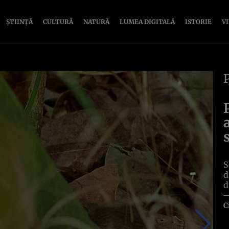
ȘTIINȚĂ
CULTURĂ
NATURĂ
LUMEA DIGITALĂ
ISTORIE
V
S
d
d
C