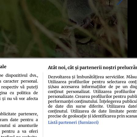
ale
Atât noi, cât și partenerii noștri prelucră
 dispozitivul dvs.,
Dezvoltarea și îmbunătățirea serviciilor. Măs
singurei specii de mamifere din Marea Barieră de Corali a Australiei.
u caracter personal.
Utilizarea profilurilor pentru selectarea conț
și/sau accesarea informațiilor de pe un dispo
 respectiv vă puteți
conținut personalizat. Utilizarea profilurilor
ina cu politica de
personalizate. Crearea profilurilor pentru publ
i și nu vă vor afecta
performanței conținutului. Înțelegerea publiculu
de date din surse diferite. Utilizarea date
conținutul. Utilizarea de date limitate pentr
ublicitate partenere,
precise de geolocație și identificarea prin scana
ucram date pentru a
Listă parteneri (furnizori)
idenţialitate
Politica de cookies
Termeni şi condiţii
Echipa redacțională
Conta
nutul si anunturile
., pentru a va oferi