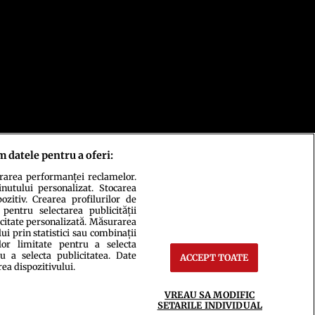
m datele pentru a oferi:
urarea performanței reclamelor.
inutului personalizat. Stocarea
zitiv. Crearea profilurilor de
 pentru selectarea publicității
icitate personalizată. Măsurarea
i prin statistici sau combinații
lor limitate pentru a selecta
u a selecta publicitatea. Date
ACCEPT TOATE
rea dispozitivului.
ct
Setări Cookies
VREAU SA MODIFIC
SETARILE INDIVIDUAL