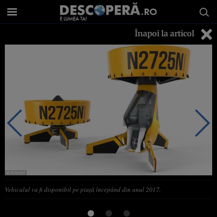
Înapoi la articol
Vehiculul va fi disponibil pe piaţă începând din anul 2017.