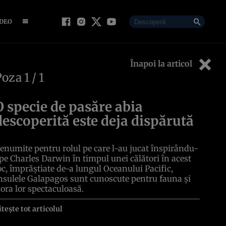
IDEO
Înapoi la articol
Poza
1
/ 1
O specie de pasăre abia
descoperită este deja dispărută
enumite pentru rolul pe care l-au jucat înspirându-
 pe Charles Darwin în timpul unei călători în acest
oc, împrăştiate de-a lungul Oceanului Pacific,
nsulele Galapagos sunt cunoscute pentru fauna şi
lora lor spectaculoasă.
itește tot articolul