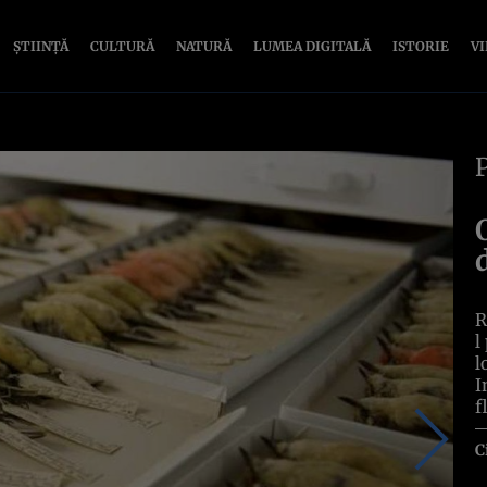
ȘTIINȚĂ
CULTURĂ
NATURĂ
LUMEA DIGITALĂ
ISTORIE
V
R
l
l
I
f
C