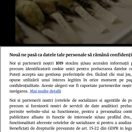
Renumite pentru rolul pe care l-au jucat înspirându-l pe Charles Darwin 
Nouă ne pasă ca datele tale personale să rămână confidenți
Pacific, Insulele Galapagos sunt cunoscute pentru fauna şi flora lor spe
Noi și partenerii noștri
1019
stocăm și/sau accesăm informații pe
precum identificatorii cookie unici pentru prelucrarea datelor c
Puteți accepta sau gestiona preferințele dvs. făcând clic mai jos,
opune utilizării unui interes legitim în orice moment pe pag
confidențialitate. Aceste alegeri vor fi raportate partenerilor noștr
navigarea.
Mai multe detalii
Politica de conf
Noi si partenerii nostri (retelele de socializare si agentiile de p
precum si furnizorii nostri de servicii de date analitice) prel
permite website-ului sa functioneze, pentru a personaliza conti
publicitare afisate in functie de interesele si/sau profilul dvs
functionalitati aferente retelelor de socializare si pentru a analiza
Beneficiati de drepturile prevazute de art. 15-22 din GDPR in leg