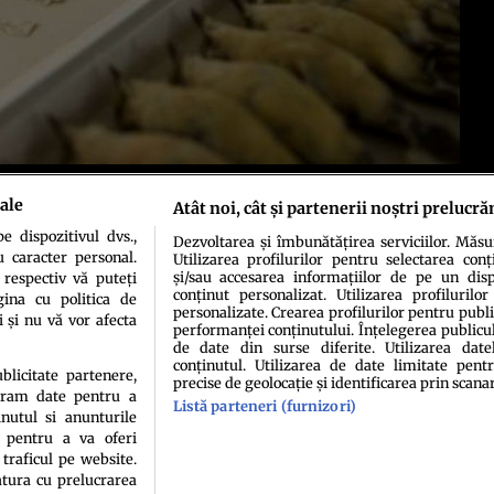
în timpul unei călători în acest loc, împrăştiate de-a lungul Oceanului
ale
Atât noi, cât și partenerii noștri prelucră
ctaculoasă.
 dispozitivul dvs.,
Dezvoltarea și îmbunătățirea serviciilor. Măs
u caracter personal.
Utilizarea profilurilor pentru selectarea conț
și/sau accesarea informațiilor de pe un dispo
 respectiv vă puteți
conținut personalizat. Utilizarea profilurilor
ina cu politica de
personalizate. Crearea profilurilor pentru publ
i și nu vă vor afecta
performanței conținutului. Înțelegerea publiculu
de date din surse diferite. Utilizarea date
conținutul. Utilizarea de date limitate pentr
idenţialitate
Politica de cookies
Termeni şi condiţii
Echipa redacțională
Conta
ublicitate partenere,
precise de geolocație și identificarea prin scana
ucram date pentru a
Listă parteneri (furnizori)
nutul si anunturile
., pentru a va oferi
 traficul pe website.
atura cu prelucrarea