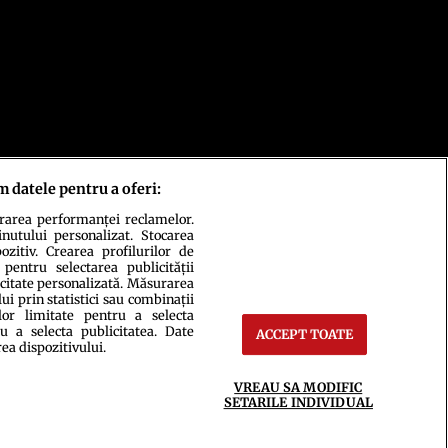
m datele pentru a oferi:
urarea performanței reclamelor.
inutului personalizat. Stocarea
zitiv. Crearea profilurilor de
 pentru selectarea publicității
icitate personalizată. Măsurarea
i prin statistici sau combinații
lor limitate pentru a selecta
u a selecta publicitatea. Date
ACCEPT TOATE
ct
Setări Cookies
rea dispozitivului.
VREAU SA MODIFIC
SETARILE INDIVIDUAL