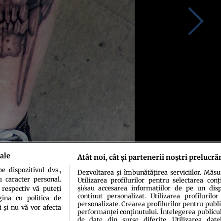
ale
Atât noi, cât și partenerii noștri prelucră
 dispozitivul dvs.,
Dezvoltarea și îmbunătățirea serviciilor. Măs
u caracter personal.
Utilizarea profilurilor pentru selectarea conț
și/sau accesarea informațiilor de pe un dispo
 respectiv vă puteți
conținut personalizat. Utilizarea profilurilor
ina cu politica de
personalizate. Crearea profilurilor pentru publ
i și nu vă vor afecta
performanței conținutului. Înțelegerea publiculu
de date din surse diferite. Utilizarea date