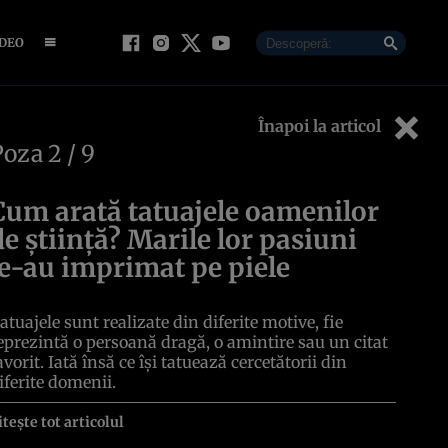
IDEO
Înapoi la articol
Poza
2
/ 9
Cum arată tatuajele oamenilor
de ştiinţă? Marile lor pasiuni
le-au imprimat pe piele
atuajele sunt realizate din diferite motive, fie
eprezintă o persoană dragă, o amintire sau un citat
avorit. Iată însă ce îşi tatuează cercetătorii din
iferite domenii.
itește tot articolul