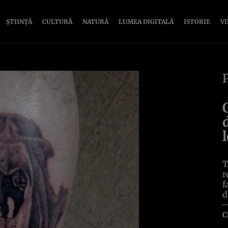
ȘTIINȚĂ
CULTURĂ
NATURĂ
LUMEA DIGITALĂ
ISTORIE
V
T
r
f
d
C