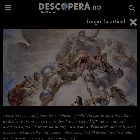
Înapoi la articol
Una dintre cele mai puternice şi influente familii din istorie, familia italiană
de Medici a strâns o avere considerabilă, în secolul XIV, iar cu ajutorul
acesteia a ajutat la progresul ştiinţific şi artistic al Renaşterii. Mai mult, a dat
naştere unei dinastii politice care a durat timp de 300 de ani, iar din rândul
acesteia s-au remarcat papi, regine şi conţi.