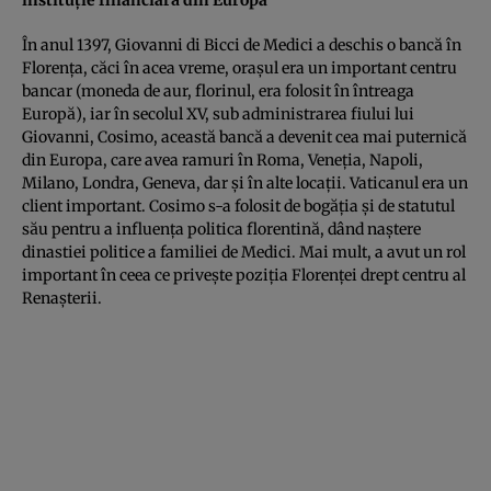
În anul 1397, Giovanni di Bicci de Medici a deschis o bancă în
Florenţa, căci în acea vreme, oraşul era un important centru
bancar (moneda de aur, florinul, era folosit în întreaga
Europă), iar în secolul XV, sub administrarea fiului lui
Giovanni, Cosimo, această bancă a devenit cea mai puternică
din Europa, care avea ramuri în Roma, Veneţia, Napoli,
Milano, Londra, Geneva, dar şi în alte locaţii. Vaticanul era un
client important. Cosimo s-a folosit de bogăţia şi de statutul
său pentru a influenţa politica florentină, dând naştere
dinastiei politice a familiei de Medici. Mai mult, a avut un rol
important în ceea ce priveşte poziţia Florenţei drept centru al
Renaşterii.