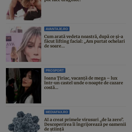
AVANTAJE.RO
Cum arată vedeta noastră, după ce și-a
făcut lifting facial: „Am purtat ochelari
de soare...
PROSPORT
Ioana Țiriac, vacanță de mega – lux
într-un castel unde o noapte de cazare
costă...
MEDIAFAX.RO
AI a creat primele virusuri „de la zero”.
Descoperirea îi îngrijorează pe oamenii
de știință