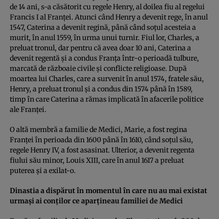
de 14 ani, s-a căsătorit cu regele Henry, al doilea fiu al regelui
Francis I al Franţei. Atunci când Henry a devenit rege, în anul
1547, Caterina a devenit regină, până când soţul acesteia a
murit, în anul 1559, în urma unui turnir. Fiul lor, Charles, a
preluat tronul, dar pentru că avea doar 10 ani, Caterina a
devenit regentă şi a condus Franţa într-o perioadă tulbure,
marcată de războaie civile şi conflicte religioase. După
moartea lui Charles, care a survenit în anul 1574, fratele său,
Henry, a preluat tronul şi a condus din 1574 până în 1589,
timp în care Caterina a rămas implicată în afacerile politice
ale Franţei.
O altă membră a familie de Medici, Marie, a fost regina
Franţei în perioada din 1600 până în 1610, când soţul său,
regele Henry IV, a fost asasinat. Ulterior, a devenit regenta
fiului său minor, Louis XIII, care în anul 1617 a preluat
puterea şi a exilat-o.
Dinastia a dispărut în momentul în care nu au mai existat
urmaşi ai conţilor ce aparţineau familiei de Medici