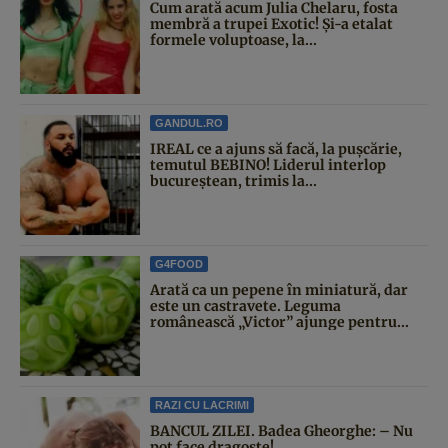
Cum arată acum Julia Chelaru, fosta
membră a trupei Exotic! Și-a etalat
formele voluptoase, la...
GANDUL.RO
IREAL ce a ajuns să facă, la pușcărie,
temutul BEBINO! Liderul interlop
bucureștean, trimis la...
G4FOOD
Arată ca un pepene în miniatură, dar
este un castravete. Leguma
românească „Victor” ajunge pentru...
RAZI CU LACRIMI
BANCUL ZILEI. Badea Gheorghe: – Nu
pot face dragoste!