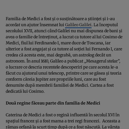
Familia de Medici a fost şi o susţinătoare a ştiinţei şi i-au
acordat un ajutor însemnat lui
Galileo Galilei
. La începutul
secolului XVII, atunci când Galilei nu mai dispunea de bani şi
avea o familie de întreţinut, a lucrat ca tutore al lui Cosimo de
Medici, fiul lui Ferdinando I, mare duce de Toscana, iar
ulterior a fost angajat şi ca tutore al soţiei lui Fernando I, care
credea că acesta este, mai degrabă, un astrolog decât un
astronom. În anul 1610, Galileo a publicat „Mesagerul stelar”,
o lucrare ce descria recentele descoperiri pe care acesta le-a
făcut cu ajutorul unui telescop, printre care se găsea şi teoria
conform căreia Jupiter are propriile luni, care au fost
denumite după membrii familiei de Medici. Cartea a fost
dedicată lui Cosimo.
Două regine făceau parte din familia de Medici
Caterina de Medici a fost o regină influentă în secolul XVI în
spaţiul francez şi a fost mama a trei regi francezi. Aceasta a
rămas orfană la scurt timp după ce a fost născută. La vârsta