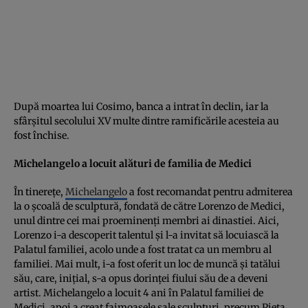
După moartea lui Cosimo, banca a intrat în declin, iar la
sfârşitul secolului XV multe dintre ramificările acesteia au
fost închise.
Michelangelo a locuit alături de familia de Medici
În tinereţe,
Michelangelo
a fost recomandat pentru admiterea
la o şcoală de sculptură, fondată de către Lorenzo de Medici,
unul dintre cei mai proeminenţi membri ai dinastiei. Aici,
Lorenzo i-a descoperit talentul şi l-a invitat să locuiască la
Palatul familiei, acolo unde a fost tratat ca un membru al
familiei. Mai mult, i-a fost oferit un loc de muncă şi tatălui
său, care, iniţial, s-a opus dorinţei fiului său de a deveni
artist. Michelangelo a locuit 4 ani în Palatul familiei de
Medici, apoi a creat faimoasele sale sculpturi, precum Pieta