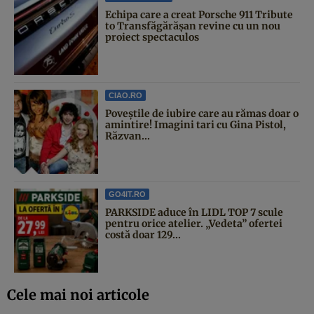
Echipa care a creat Porsche 911 Tribute
to Transfăgărășan revine cu un nou
proiect spectaculos
CIAO.RO
Poveştile de iubire care au rămas doar o
amintire! Imagini tari cu Gina Pistol,
Răzvan...
GO4IT.RO
PARKSIDE aduce în LIDL TOP 7 scule
pentru orice atelier. „Vedeta” ofertei
costă doar 129...
Cele mai noi articole