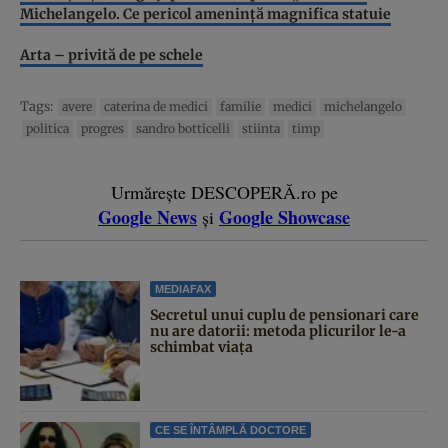
Michelangelo. Ce pericol ameninţă magnifica statuie
Arta – privită de pe schele
Tags:
avere
caterina de medici
familie
medici
michelangelo
politica
progres
sandro botticelli
stiinta
timp
Urmărește DESCOPERĂ.ro pe
Google News
Google Showcase
și
MEDIAFAX
Secretul unui cuplu de pensionari care
nu are datorii: metoda plicurilor le-a
schimbat viața
CE SE ÎNTÂMPLĂ DOCTORE