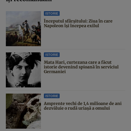
ISTORIE
Începutul sfârşitului: Ziua în care
Napoleon îşi începea exilul
ISTORIE
Mata Hari, curtezana care a făcut
istorie devenind spioană în serviciul
Germaniei
ISTORIE
Amprente vechi de 1,4 milioane de ani
dezvăluie o rudă uriașă a omului