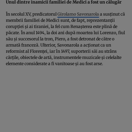
Unul dintre inamicii familiei de Medici a fost un călugăr
În secolul XV, predicatorul
Girolamo Savonarola
a susţinut că
membrii familiei de Medici sunt, de fapt, reprezentanţii
corupţiei şi ai tiraniei, la fel cum Renaşterea este plină de
păcate. În anul 1494, la doi ani după moartea lui Lorenzo, fiul
său şi succesorul la tron, Piero, a fost detronat de către o
armată franceză. Ulterior, Savonarola a acţionat ca un
reformist al Florenţei, iar în 1497, suporterii săi au strâns
cărţile, obiectele de artă, instrumentele muzicale şi celelalte
elemente considerate a fi vanitoase şi au fost arse.