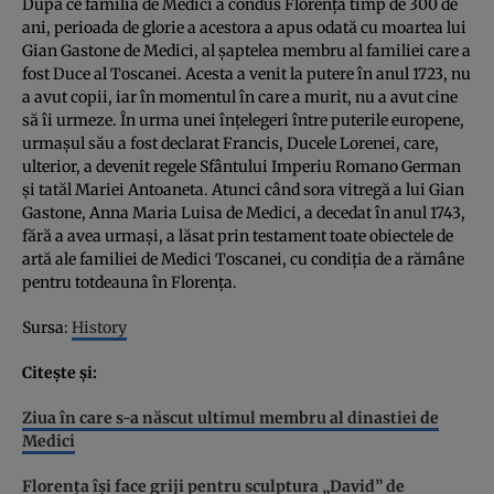
După ce familia de Medici a condus Florenţa timp de 300 de
ani, perioada de glorie a acestora a apus odată cu moartea lui
Gian Gastone de Medici, al şaptelea membru al familiei care a
fost Duce al Toscanei. Acesta a venit la putere în anul 1723, nu
a avut copii, iar în momentul în care a murit, nu a avut cine
să îi urmeze. În urma unei înţelegeri între puterile europene,
urmaşul său a fost declarat Francis, Ducele Lorenei, care,
ulterior, a devenit regele Sfântului Imperiu Romano German
şi tatăl Mariei Antoaneta. Atunci când sora vitregă a lui Gian
Gastone, Anna Maria Luisa de Medici, a decedat în anul 1743,
fără a avea urmaşi, a lăsat prin testament toate obiectele de
artă ale familiei de Medici Toscanei, cu condiţia de a rămâne
pentru totdeauna în Florenţa.
Sursa:
History
Citeşte şi:
Ziua în care s-a născut ultimul membru al dinastiei de
Medici
Florenţa îşi face griji pentru sculptura „David” de