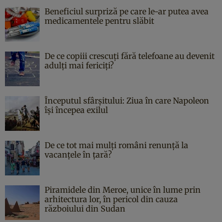
Beneficiul surpriză pe care le-ar putea avea
medicamentele pentru slăbit
De ce copiii crescuți fără telefoane au devenit
adulți mai fericiți?
Începutul sfârşitului: Ziua în care Napoleon
îşi începea exilul
De ce tot mai mulți români renunță la
vacanțele în țară?
Piramidele din Meroe, unice în lume prin
arhitectura lor, în pericol din cauza
războiului din Sudan