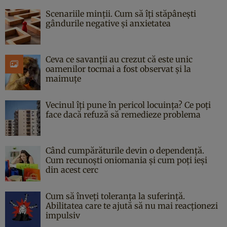
Scenariile minții. Cum să îți stăpânești
gândurile negative și anxietatea
Ceva ce savanții au crezut că este unic
oamenilor tocmai a fost observat și la
maimuțe
Vecinul îți pune în pericol locuința? Ce poți
face dacă refuză să remedieze problema
Când cumpărăturile devin o dependență.
Cum recunoști oniomania și cum poți ieși
din acest cerc
Cum să înveți toleranța la suferință.
Abilitatea care te ajută să nu mai reacționezi
impulsiv