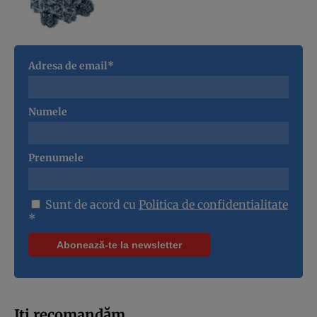
Adresa de email*
Numele
Prenumele
Sunt de acord cu
Politica de confidentialitate
*
Iți recomandăm