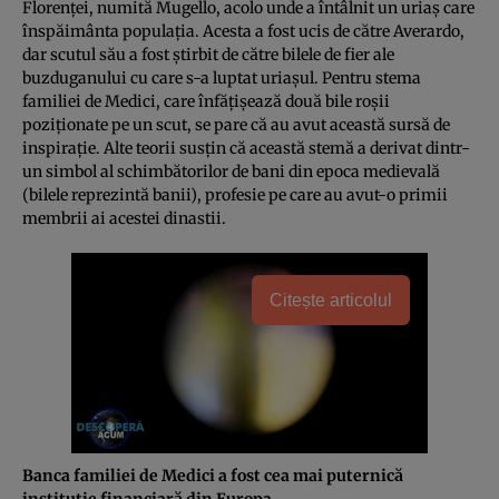
Florenţei, numită Mugello, acolo unde a întâlnit un uriaş care
înspăimânta populaţia. Acesta a fost ucis de către Averardo,
dar scutul său a fost ştirbit de către bilele de fier ale
buzduganului cu care s-a luptat uriaşul. Pentru stema
familiei de Medici, care înfăţişează două bile roşii
poziţionate pe un scut, se pare că au avut această sursă de
inspiraţie. Alte teorii susţin că această stemă a derivat dintr-
un simbol al schimbătorilor de bani din epoca medievală
(bilele reprezintă banii), profesie pe care au avut-o primii
membrii ai acestei dinastii.
Citește articolul
Banca familiei de Medici a fost cea mai puternică
instituţie financiară din Europa