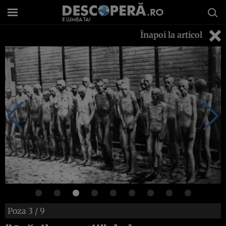
Înapoi la articol
Poza
3
/ 9