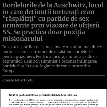
Bordelurile de la Auschwitz, locul
în care deţinuţii torturaţi erau
”răsplătiţi” cu partide de sex
urmărite prin vizoare de ofiţerii
SS. Se practica doar poziţia
misionarului
În spatele porţilor de la Auschwitz s-a aflat una dintre
puţinele cunoscute orori ale naziştilor, bordelurile
pentru prizonieri. Pentru a încuraja munca asiduă a
deţinuţilor, Heinrich Himmler a ordonat înfiinţarea
bordelurilor în toate lagărele de concentrare din
Europa.
Citește tot articolul
Nouă ne pasă ca datele tale personale să rămână confidențiale
Noi și partenerii noștri
1019
stocăm și/sau accesăm informații pe dispozitivul dvs., precum identificatorii
cookie unici pentru prelucrarea datelor cu caracter personal. Puteți accepta sau gestiona preferințele
Politica de confidenţialitate
Politica de cookies
Termeni şi condiţii
dvs. făcând clic mai jos, respectiv vă puteți opune utilizării unui interes legitim în orice moment pe
Echipa redacțională
Contact
Setări Cookies