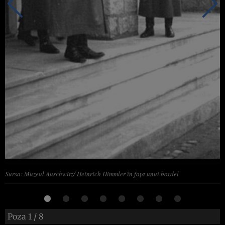
Sursa: Muzeul Auschwitz/ Heinrich Himmler în faţa unui bordel
Poza
1
/ 8