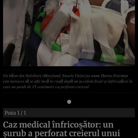
Un băiat din Salisbury (Maryland, Statele Unite) pe nume Darius Foreman
este norocos să se afle încă în viaţă după un accident bizar şi înfricoşător în
care un şurub de 15 centimetri i-a perforat creierul.
Poza
1
/ 1
Caz medical înfricoşător: un
şurub a perforat creierul unui