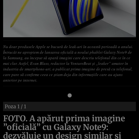
Nu doar produsele Apple se bucură de leak-uri în această perioadă a anului.
Întrucât ne apropiem de lansarea oficială a noului phablet Galaxy Note9 de
la Samsung, au început să apară imagini care descriu telefonul din ce în ce
mai clar. Astfel, Evan Blass, redactor la VentureBeat şi „leaker” amator în
industria de smartphone-uri, a publicat prima imagine de presă cu telefonul,
care pare să confirme ceea ce ştiam deja din informaţiile care au ajuns
anterior pe internet.
Poza
1
/ 1
FOTO. A apărut prima imagine
”oficială” cu Galaxy Note9:
dezvăluie un design similar şi