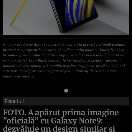
Nu doar produsele Apple se bucură de leak-uri în această perioadă a anului.
Întrucât ne apropiem de lansarea oficială a noului phablet Galaxy Note9 de
la Samsung, au început să apară imagini care descriu telefonul din ce în ce
mai clar. Astfel, Evan Blass, redactor la VentureBeat şi „leaker” amator în
industria de smartphone-uri, a publicat prima imagine de presă cu telefonul,
care pare să confirme ceea ce ştiam deja din informaţiile care au ajuns
anterior pe internet.
Poza
1
/ 1
FOTO. A apărut prima imagine
”oficială” cu Galaxy Note9:
dezvăluie un design similar şi