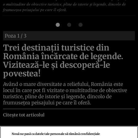
o multitudine de obiective turistice, pline de istorie şi legende, dincolo de
frumuseţea peisajului pe care îl oferă.
Poza
1
/ 3
Trei destinaţii turistice din
România încărcate de legende.
Vizitează-le şi descoperă-le
povestea!
Având o mare diversitate a reliefului, România este
locul în care pot fi vizitate o multitudine de obiective
turistice, pline de istorie şi legende, dincolo de
frumuseţea peisajului pe care îl oferă.
Citește tot articolul
Nouă ne pasă ca datele tale personale să rămână confidențiale