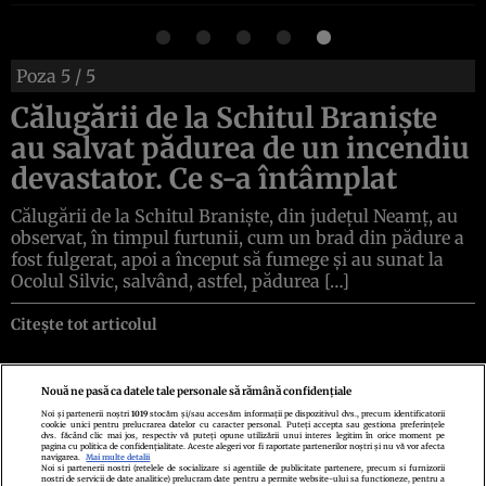
Poza
5
/ 5
Călugării de la Schitul Braniște
au salvat pădurea de un incendiu
devastator. Ce s-a întâmplat
Călugării de la Schitul Braniște, din județul Neamț, au
observat, în timpul furtunii, cum un brad din pădure a
fost fulgerat, apoi a început să fumege și au sunat la
Ocolul Silvic, salvând, astfel, pădurea […]
Citește tot articolul
Nouă ne pasă ca datele tale personale să rămână confidențiale
Noi și partenerii noștri
1019
stocăm și/sau accesăm informații pe dispozitivul dvs., precum identificatorii
cookie unici pentru prelucrarea datelor cu caracter personal. Puteți accepta sau gestiona preferințele
Politica de confidenţialitate
Politica de cookies
Termeni şi condiţii
dvs. făcând clic mai jos, respectiv vă puteți opune utilizării unui interes legitim în orice moment pe
Echipa redacțională
Contact
Setări Cookies
pagina cu politica de confidențialitate. Aceste alegeri vor fi raportate partenerilor noștri și nu vă vor afecta
navigarea.
Mai multe detalii
Noi si partenerii nostri (retelele de socializare si agentiile de publicitate partenere, precum si furnizorii
nostri de servicii de date analitice) prelucram date pentru a permite website-ului sa functioneze, pentru a