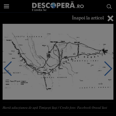
Înapoi la articol
Hartă aducțiunea de apă Timișești Iași / Credit foto: Facebook Orasul Iasi