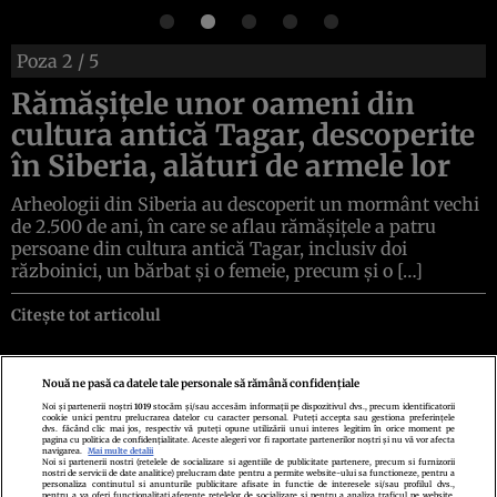
Poza
2
/ 5
Rămășițele unor oameni din
cultura antică Tagar, descoperite
în Siberia, alături de armele lor
Arheologii din Siberia au descoperit un mormânt vechi
de 2.500 de ani, în care se aflau rămășițele a patru
persoane din cultura antică Tagar, inclusiv doi
războinici, un bărbat și o femeie, precum și o […]
Citește tot articolul
Nouă ne pasă ca datele tale personale să rămână confidențiale
Noi și partenerii noștri
1019
stocăm și/sau accesăm informații pe dispozitivul dvs., precum identificatorii
cookie unici pentru prelucrarea datelor cu caracter personal. Puteți accepta sau gestiona preferințele
Politica de confidenţialitate
Politica de cookies
Termeni şi condiţii
dvs. făcând clic mai jos, respectiv vă puteți opune utilizării unui interes legitim în orice moment pe
Echipa redacțională
Contact
Setări Cookies
pagina cu politica de confidențialitate. Aceste alegeri vor fi raportate partenerilor noștri și nu vă vor afecta
navigarea.
Mai multe detalii
Noi si partenerii nostri (retelele de socializare si agentiile de publicitate partenere, precum si furnizorii
nostri de servicii de date analitice) prelucram date pentru a permite website-ului sa functioneze, pentru a
personaliza continutul si anunturile publicitare afisate in functie de interesele si/sau profilul dvs.,
pentru a va oferi functionalitati aferente retelelor de socializare si pentru a analiza traficul pe website.