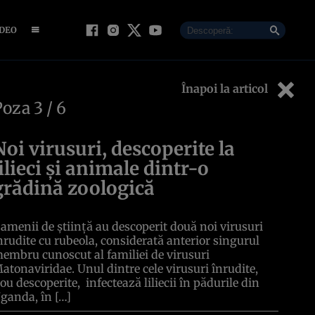
IDEO
Înapoi la articol
Poza
3
/ 6
Noi virusuri, descoperite la
lilieci și animale dintr-o
grădină zoologică
amenii de știință au descoperit două noi virusuri
nrudite cu rubeola, considerată anterior singurul
embru cunoscut al familiei de virusuri
atonaviridae. Unul dintre cele virusuri înrudite,
ou descoperite, infectează liliecii în pădurile din
ganda, în […]