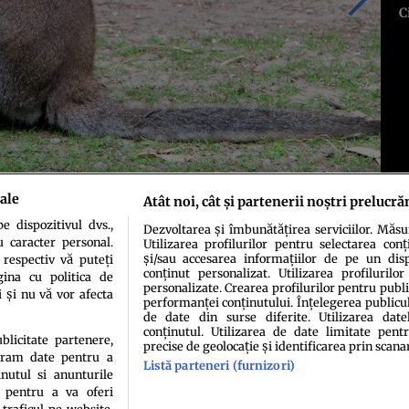
C
ale
Atât noi, cât și partenerii noștri prelucră
 dispozitivul dvs.,
Dezvoltarea și îmbunătățirea serviciilor. Măs
u caracter personal.
Utilizarea profilurilor pentru selectarea conț
și/sau accesarea informațiilor de pe un dispo
 respectiv vă puteți
conținut personalizat. Utilizarea profilurilor
ina cu politica de
personalizate. Crearea profilurilor pentru publ
i și nu vă vor afecta
performanței conținutului. Înțelegerea publiculu
de date din surse diferite. Utilizarea date
conținutul. Utilizarea de date limitate pentr
ublicitate partenere,
precise de geolocație și identificarea prin scana
ucram date pentru a
Listă parteneri (furnizori)
idenţialitate
Politica de cookies
Termeni şi condiţii
Echipa redacțională
Conta
nutul si anunturile
., pentru a va oferi