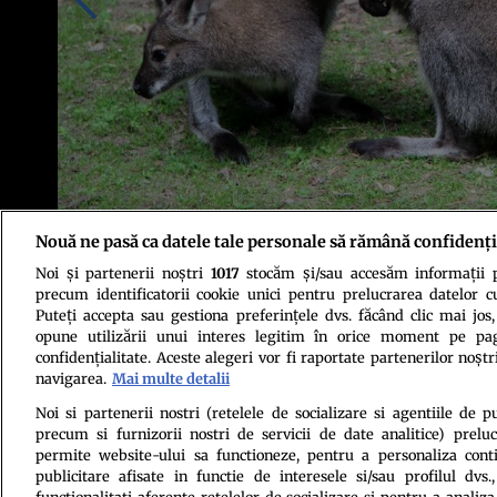
Nouă ne pasă ca datele tale personale să rămână confidenți
Noi și partenerii noștri
1017
stocăm și/sau accesăm informații pe
Canguri Bennett / Credit foto: Unslpash
precum identificatorii cookie unici pentru prelucrarea datelor c
Puteți accepta sau gestiona preferințele dvs. făcând clic mai jos,
opune utilizării unui interes legitim în orice moment pe pag
confidențialitate. Aceste alegeri vor fi raportate partenerilor noștr
navigarea.
Mai multe detalii
Noi si partenerii nostri (retelele de socializare si agentiile de p
precum si furnizorii nostri de servicii de date analitice) prel
Politica de conf
permite website-ului sa functioneze, pentru a personaliza conti
publicitare afisate in functie de interesele si/sau profilul dvs