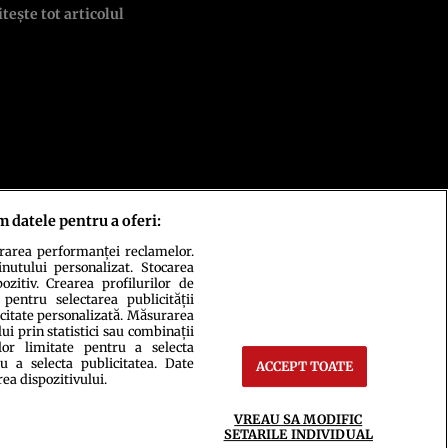
itește tot articolul
m datele pentru a oferi:
urarea performanței reclamelor.
inutului personalizat. Stocarea
zitiv. Crearea profilurilor de
 pentru selectarea publicității
icitate personalizată. Măsurarea
i prin statistici sau combinații
lor limitate pentru a selecta
u a selecta publicitatea. Date
ACCEPT TOATE
rea dispozitivului.
ct
Setări Cookies
VREAU SA MODIFIC
SETARILE INDIVIDUAL