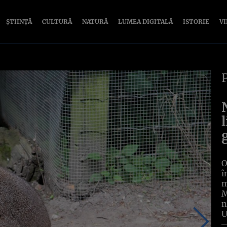
ȘTIINȚĂ
CULTURĂ
NATURĂ
LUMEA DIGITALĂ
ISTORIE
V
O
î
m
M
n
U