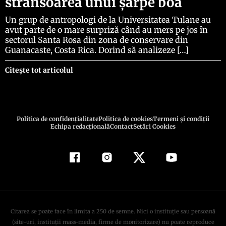
strânsoarea unui șarpe boa
Un grup de antropologi de la Universitatea Tulane au
avut parte de o mare surpriză când au mers pe jos în
sectorul Santa Rosa din zona de conservare din
Guanacaste, Costa Rica. Dorind să analizeze […]
Citește tot articolul
Politica de confidenţialitate
Politica de cookies
Termeni şi condiţii
Echipa redacțională
Contact
Setări Cookies
Citarea se poate face în limita a 250 de semne. Nici o instituţie sau persoană
(site-uri, instituţii mass-media, firme de monitorizare) nu poate reproduce