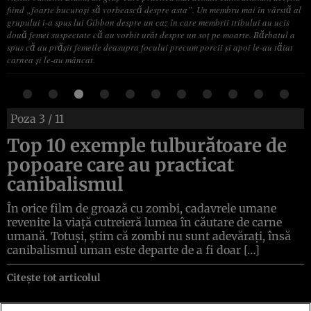
fiind „foarte bucuroși să vorbească despre asta”. Un membru mai în vârstă al
grupului i-a spus lui Gibbon despre un caz în care membrii tribului au ucis
două femei suspectate că au vorbit urât despre un soț pe moarte. Bărbatul a
spus că au prășit femeile deasupra focului precum porcii și apoi le-au tăiat
carnea și le-au mâncat.
Poza
3
/ 11
Top 10 exemple tulburătoare de
popoare care au practicat
canibalismul
În orice film de groază cu zombi, cadavrele umane
revenite la viață cutreieră lumea în căutare de carne
umană. Totuși, știm că zombi nu sunt adevărați, însă
canibalismul uman este departe de a fi doar […]
Citește tot articolul